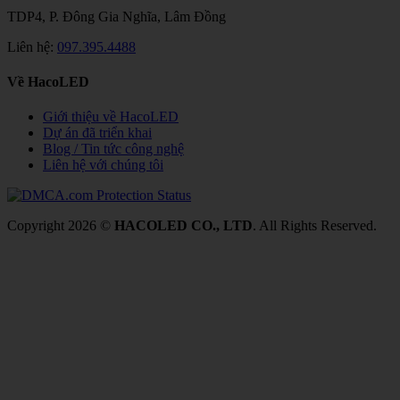
TDP4, P. Đông Gia Nghĩa, Lâm Đồng
Liên hệ:
097.395.4488
Về HacoLED
Giới thiệu về HacoLED
Dự án đã triển khai
Blog / Tin tức công nghệ
Liên hệ với chúng tôi
Copyright 2026 ©
HACOLED CO., LTD
. All Rights Reserved.