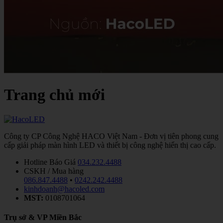
Trang chủ mới
Công ty CP Công Nghệ HACO Việt Nam - Đơn vị tiên phong cung
cấp giải pháp màn hình LED và thiết bị công nghệ hiển thị cao cấp.
Hotline Báo Giá
034.232.4488
CSKH / Mua hàng
086.847.4488
•
0242.242.4488
kinhdoanh@hacoled.com
MST:
0108701064
Trụ sở & VP Miền Bắc