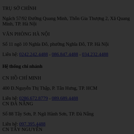
TRỤ SỞ CHÍNH
Ngách 57/92 Đường Quang Minh, Thôn Gia Thượng 2, Xã Quang
Minh, TP. Hà Nội
VĂN PHÒNG HÀ NỘI
Số 11 ngõ 10 Nghĩa Đô, phường Nghĩa Đô, TP. Hà Nội
Liên hệ:
0242.242.4488
-
086.847.4488
-
034.232.4488
Hệ thống chi nhánh
CN HỒ CHÍ MINH
400 Đ.Nguyễn Thị Thập, P. Tân Hưng, TP. HCM
Liên hệ:
0286.672.8779
-
089.689.4488
CN ĐÀ NẴNG
Số 88 Tây Sơn, P. Ngũ Hành Sơn, TP. Đà Nẵng
Liên hệ:
097.395.4488
CN TÂY NGUYÊN