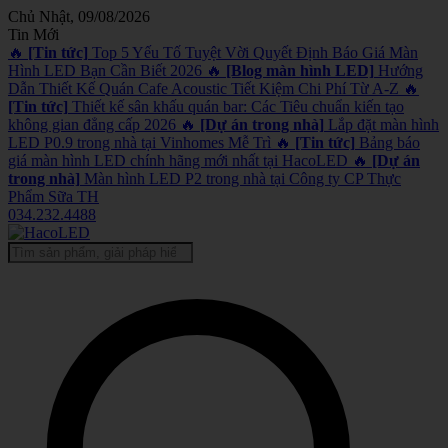
Chủ Nhật, 09/08/2026
Tin Mới
🔥
[Tin tức]
Top 5 Yếu Tố Tuyệt Vời Quyết Định Báo Giá Màn
Hình LED Bạn Cần Biết 2026
🔥
[Blog màn hình LED]
Hướng
Dẫn Thiết Kế Quán Cafe Acoustic Tiết Kiệm Chi Phí Từ A-Z
🔥
[Tin tức]
Thiết kế sân khấu quán bar: Các Tiêu chuẩn kiến tạo
không gian đẳng cấp 2026
🔥
[Dự án trong nhà]
Lắp đặt màn hình
LED P0.9 trong nhà tại Vinhomes Mễ Trì
🔥
[Tin tức]
Bảng báo
giá màn hình LED chính hãng mới nhất tại HacoLED
🔥
[Dự án
trong nhà]
Màn hình LED P2 trong nhà tại Công ty CP Thực
Phẩm Sữa TH
034.232.4488