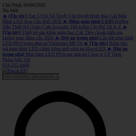
Chủ Nhật, 09/08/2026
Tin Mới
🔥
[Tin tức]
Top 5 Yếu Tố Tuyệt Vời Quyết Định Báo Giá Màn
Hình LED Bạn Cần Biết 2026
🔥
[Blog màn hình LED]
Hướng
Dẫn Thiết Kế Quán Cafe Acoustic Tiết Kiệm Chi Phí Từ A-Z
🔥
[Tin tức]
Thiết kế sân khấu quán bar: Các Tiêu chuẩn kiến tạo
không gian đẳng cấp 2026
🔥
[Dự án trong nhà]
Lắp đặt màn hình
LED P0.9 trong nhà tại Vinhomes Mễ Trì
🔥
[Tin tức]
Bảng báo
giá màn hình LED chính hãng mới nhất tại HacoLED
🔥
[Dự án
trong nhà]
Màn hình LED P2 trong nhà tại Công ty CP Thực
Phẩm Sữa TH
034.232.4488