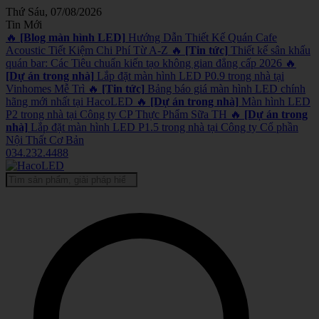
Thứ Sáu, 07/08/2026
Tin Mới
🔥
[Blog màn hình LED]
Hướng Dẫn Thiết Kế Quán Cafe
Acoustic Tiết Kiệm Chi Phí Từ A-Z
🔥
[Tin tức]
Thiết kế sân khấu
quán bar: Các Tiêu chuẩn kiến tạo không gian đẳng cấp 2026
🔥
[Dự án trong nhà]
Lắp đặt màn hình LED P0.9 trong nhà tại
Vinhomes Mễ Trì
🔥
[Tin tức]
Bảng báo giá màn hình LED chính
hãng mới nhất tại HacoLED
🔥
[Dự án trong nhà]
Màn hình LED
P2 trong nhà tại Công ty CP Thực Phẩm Sữa TH
🔥
[Dự án trong
nhà]
Lắp đặt màn hình LED P1.5 trong nhà tại Công ty Cổ phần
Nội Thất Cơ Bản
034.232.4488