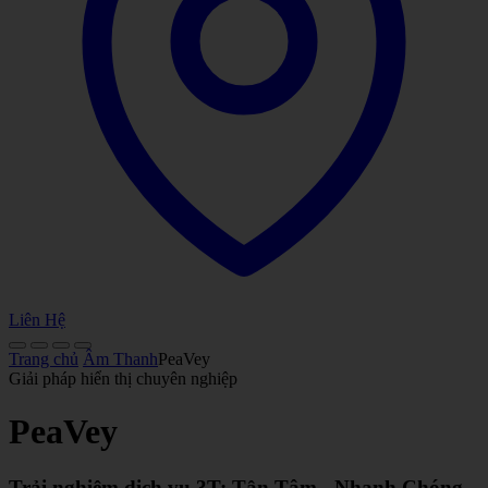
Liên Hệ
Trang chủ
Âm Thanh
PeaVey
Giải pháp hiển thị chuyên nghiệp
PeaVey
Trải nghiệm dịch vụ 3T: Tận Tâm - Nhanh Chóng -