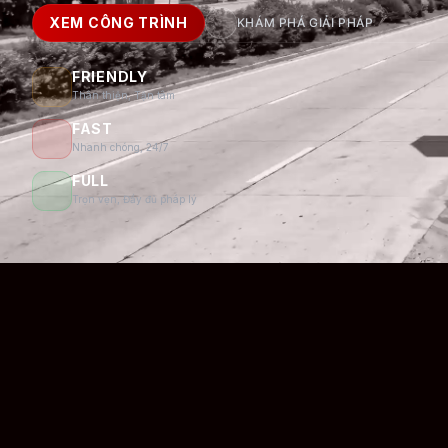
XEM CÔNG TRÌNH
KHÁM PHÁ GIẢI PHÁP
FRIENDLY
Thân thiện, Tận tâm
FAST
Nhanh chóng, 24/7
N
FULL
Trọn vẹn, Đầy đủ pháp lý
B
Đăng 
Tên của
Số điện 