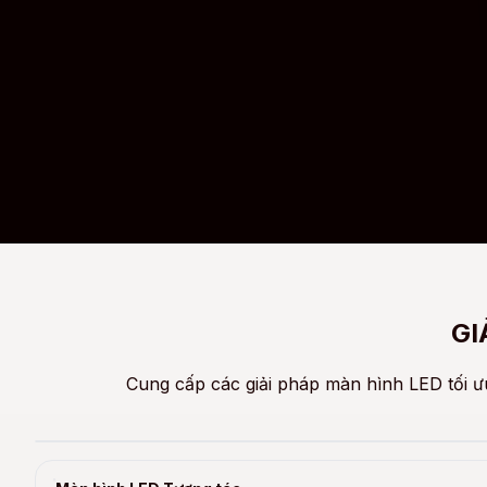
GI
Cung cấp các giải pháp màn hình LED tối ư
Màn hình LED Hội trường
Hiển thị rõ nét cho không gian hội nghị, hội thảo, trung tâm sự kiệ