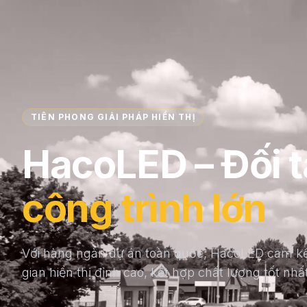
TIÊN PHONG GIẢI PHÁP HIỂN THỊ
HacoLED – Đối t
công trình lớn
Với hàng ngàn dự án toàn quốc, HacoLED cam kế
gian hiển thị đỉnh cao, kết hợp chất lượng tốt nhất 