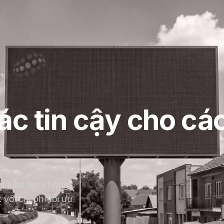
ác tin cậy cho cá
t kiến tạo không
với chi phí tối ưu.