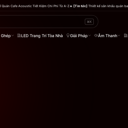
 Quán Cafe Acoustic Tiết Kiệm Chi Phí Từ A-Z
🔥
[Tin tức]
Thiết kế sân khấu quán ba
⌘K
 Ghép
LED Trang Trí Tòa Nhà
Giải Pháp
Âm Thanh