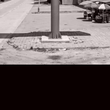
hận giải pháp & báo giá thi
công trong 3 phút
ạn đang lên kế hoạch cho dự án LED, LCD, âm thanh
ký để nhận tư vấn giải pháp kỹ thuật và dự toán chi
từ Đối Tác Tin Cậy Hacoled.
 Anh/Chị
thoại