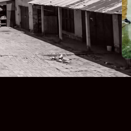
 
?

 phí 