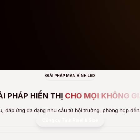
GIẢI PHÁP MÀN HÌNH LED
ẢI PHÁP HIỂN THỊ
CHO MỌI KHÔNG G
u, đáp ứng đa dạng nhu cầu từ hội trường, phòng họp đến 
Công cụ Tính Pixel & Size
n quy