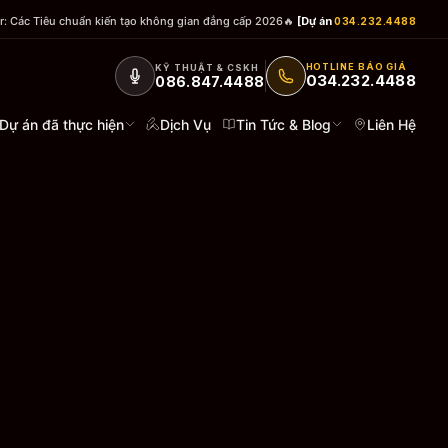
r: Các Tiêu chuẩn kiến tạo không gian đẳng cấp 2026
🔥
[Dự án trong nhà]
Lắp đặt m
034.232.4488
HOTLINE BÁO GIÁ
KỸ THUẬT & CSKH
034.232.4488
086.847.4488
Dự án đã thực hiện
Dịch Vụ
Tin Tức & Blog
Liên Hệ