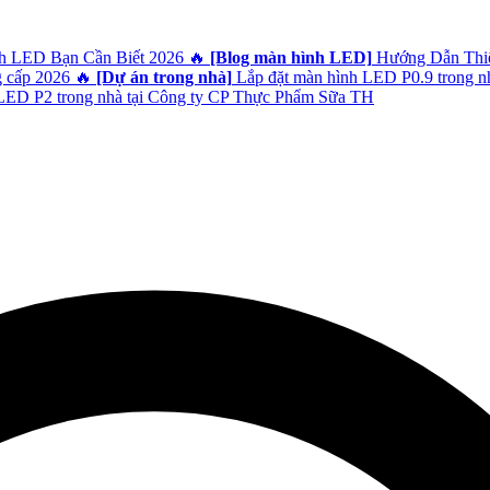
h LED Bạn Cần Biết 2026
🔥
[Blog màn hình LED]
Hướng Dẫn Thiết
g cấp 2026
🔥
[Dự án trong nhà]
Lắp đặt màn hình LED P0.9 trong n
ED P2 trong nhà tại Công ty CP Thực Phẩm Sữa TH