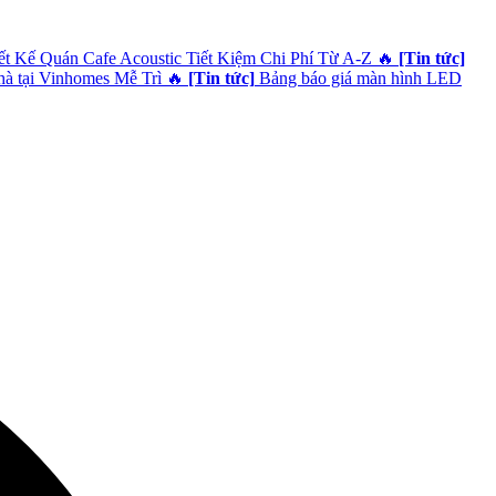
 Kế Quán Cafe Acoustic Tiết Kiệm Chi Phí Từ A-Z
🔥
[Tin tức]
hà tại Vinhomes Mễ Trì
🔥
[Tin tức]
Bảng báo giá màn hình LED