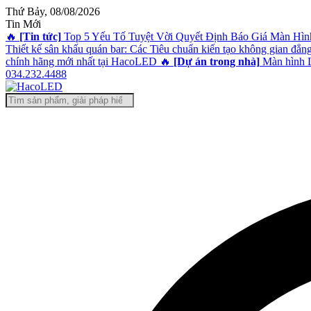
Thứ Bảy, 08/08/2026
Tin Mới
🔥
[Tin tức]
Top 5 Yếu Tố Tuyệt Vời Quyết Định Báo Giá Màn Hìn
Thiết kế sân khấu quán bar: Các Tiêu chuẩn kiến tạo không gian đẳn
chính hãng mới nhất tại HacoLED
🔥
[Dự án trong nhà]
Màn hình L
034.232.4488