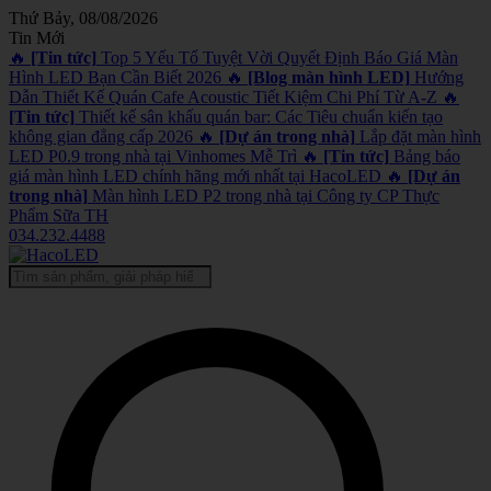
Thứ Bảy, 08/08/2026
Tin Mới
🔥
[Tin tức]
Top 5 Yếu Tố Tuyệt Vời Quyết Định Báo Giá Màn
Hình LED Bạn Cần Biết 2026
🔥
[Blog màn hình LED]
Hướng
Dẫn Thiết Kế Quán Cafe Acoustic Tiết Kiệm Chi Phí Từ A-Z
🔥
[Tin tức]
Thiết kế sân khấu quán bar: Các Tiêu chuẩn kiến tạo
không gian đẳng cấp 2026
🔥
[Dự án trong nhà]
Lắp đặt màn hình
LED P0.9 trong nhà tại Vinhomes Mễ Trì
🔥
[Tin tức]
Bảng báo
giá màn hình LED chính hãng mới nhất tại HacoLED
🔥
[Dự án
trong nhà]
Màn hình LED P2 trong nhà tại Công ty CP Thực
Phẩm Sữa TH
034.232.4488