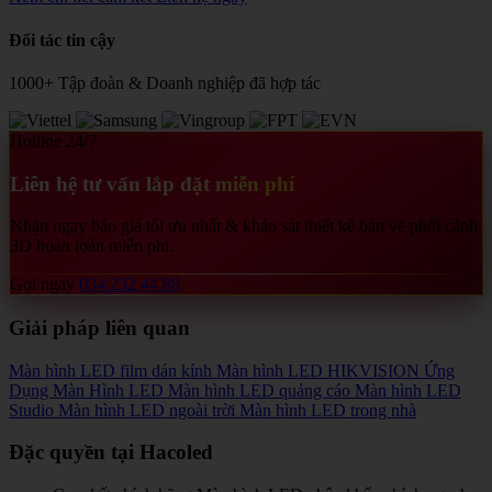
Đối tác tin cậy
1000+ Tập đoàn & Doanh nghiệp đã hợp tác
Hotline 24/7
Liên hệ tư vấn lắp đặt miễn phí
Nhận ngay báo giá tối ưu nhất & khảo sát thiết kế bản vẽ phối cảnh
3D hoàn toàn miễn phí.
Gọi ngay
034.232.44.88
Giải pháp liên quan
Màn hình LED film dán kính
Màn hình LED HIKVISION
Ứng
Dụng Màn Hình LED
Màn hình LED quảng cáo
Màn hình LED
Studio
Màn hình LED ngoài trời
Màn hình LED trong nhà
Đặc quyền tại Hacoled