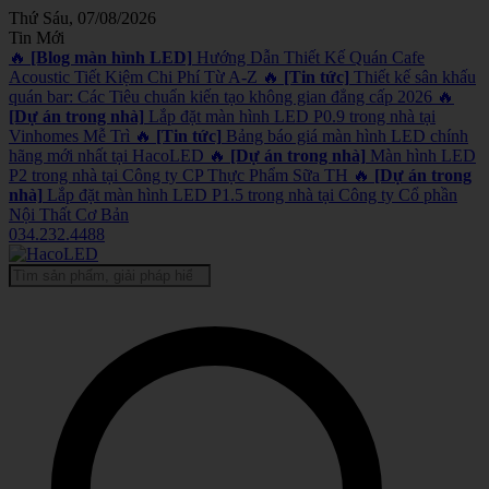
Thứ Sáu, 07/08/2026
Tin Mới
🔥
[Blog màn hình LED]
Hướng Dẫn Thiết Kế Quán Cafe
Acoustic Tiết Kiệm Chi Phí Từ A-Z
🔥
[Tin tức]
Thiết kế sân khấu
quán bar: Các Tiêu chuẩn kiến tạo không gian đẳng cấp 2026
🔥
[Dự án trong nhà]
Lắp đặt màn hình LED P0.9 trong nhà tại
Vinhomes Mễ Trì
🔥
[Tin tức]
Bảng báo giá màn hình LED chính
hãng mới nhất tại HacoLED
🔥
[Dự án trong nhà]
Màn hình LED
P2 trong nhà tại Công ty CP Thực Phẩm Sữa TH
🔥
[Dự án trong
nhà]
Lắp đặt màn hình LED P1.5 trong nhà tại Công ty Cổ phần
Nội Thất Cơ Bản
034.232.4488