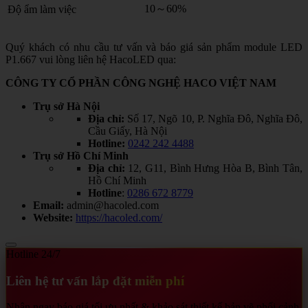
10～60%
Độ ẩm làm việc
Quý khách có nhu cầu tư vấn và báo giá sản phẩm module LED
P1.667 vui lòng liên hệ HacoLED qua:
CÔNG TY CỔ PHẦN CÔNG NGHỆ HACO VIỆT NAM
Trụ sở Hà Nội
Địa chỉ:
Số 17, Ngõ 10, P. Nghĩa Đô, Nghĩa Đô,
Cầu Giấy, Hà Nội
Hotline:
0242 242 4488
Trụ sở Hồ Chí Minh
Địa chỉ:
12, G11, Bình Hưng Hòa B, Bình Tân,
Hồ Chí Minh
Hotline
:
0286 672 8779
Email:
admin@hacoled.com
Website:
https://hacoled.com/
Hotline 24/7
Liên hệ tư vấn lắp đặt miễn phí
Nhận ngay báo giá tối ưu nhất & khảo sát thiết kế bản vẽ phối cảnh