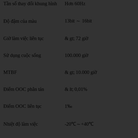
Tần số thay đổi khung hình
Hơn 60Hz
13bit ～ 16bit
Độ đậm của màu
Giờ làm việc liên tục
& gt; 72 giờ
Sử dụng cuộc sống
100.000 giờ
MTBF
& gt; 10.000 giờ
Điểm OOC phân tán
& lt; 0,01%
Điểm OOC liên tục
1‰
Nhiệt độ làm việc
-20℃～+40℃