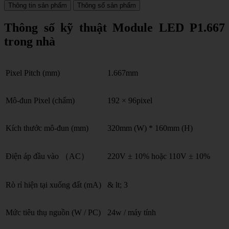
Thông tin sản phẩm
Thông số sản phẩm
Thông số kỹ thuật Module LED P1.667
trong nhà
Pixel Pitch (mm)
1.667mm
Mô-đun Pixel (chấm)
192 × 96pixel
Kích thước mô-đun (mm)
320mm (W) * 160mm (H)
Điện áp đầu vào （AC）
220V ± 10% hoặc 110V ± 10%
Rò rỉ hiện tại xuống đất (mA)
& lt; 3
Mức tiêu thụ nguồn (W / PC)
24w / máy tính