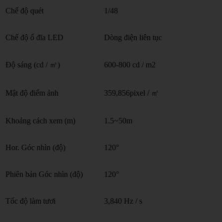
Chế độ quét
1/48
Chế độ ổ đĩa LED
Dòng điện liên tục
Độ sáng (cd / ㎡)
600-800 cd / m2
Mật độ điểm ảnh
359,856pixel / ㎡
Khoảng cách xem (m)
1.5~50m
Hor. Góc nhìn (độ)
120°
Phiên bản Góc nhìn (độ)
120°
Tốc độ làm tươi
3,840 Hz / s