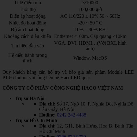
Tỉ lệ điểm mù
3/10000
Tuổi thọ
100,000 giờ
Điện áp hoạt động
AC 110/220 ± 10% 50 ~ 60Hz
Nhiệt độ hoạt động
-20 ~ 50 ° C
Độ ẩm hoạt động
10% ~ 90% RH
Khoảng cách điều khiển
Enthernet <100m, Cáp quang <10km
VGA, DVI, HDMI…(Với BXL hình
Tín hiệu đầu vào
ảnh)
Hệ điều hành tương
Window, MacOS
thích
Quý khách hàng cần hỗ trợ và báo giá sản phẩm Module LED
P1.66 Indoor vui lòng liên hệ HacoLED qua:
CÔNG TY CỔ PHẦN CÔNG NGHỆ HACO VIỆT NAM
Trụ sở Hà Nội
Địa chỉ:
Số 17, Ngõ 10, P. Nghĩa Đô, Nghĩa Đô,
Cầu Giấy, Hà Nội
Hotline:
0242 242 4488
Trụ sở Hồ Chí Minh
Địa chỉ:
12, G11, Bình Hưng Hòa B, Bình Tân,
Hồ Chí Minh
Hotline
:
0286 672 8779