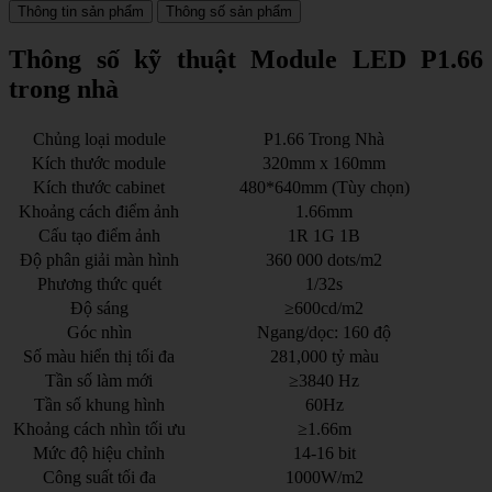
Thông tin sản phẩm
Thông số sản phẩm
Thông số kỹ thuật Module LED P1.66
trong nhà
Chủng loại module
P1.66 Trong Nhà
Kích thước module
320mm x 160mm
Kích thước cabinet
480*640mm (Tùy chọn)
Khoảng cách điểm ảnh
1.66mm
Cấu tạo điểm ảnh
1R 1G 1B
Độ phân giải màn hình
360 000 dots/m2
Phương thức quét
1/32s
Độ sáng
≥600cd/m2
Góc nhìn
Ngang/dọc: 160 độ
Số màu hiển thị tối đa
281,000 tỷ màu
Tần số làm mới
≥3840 Hz
Tần số khung hình
60Hz
Khoảng cách nhìn tối ưu
≥1.66m
Mức độ hiệu chỉnh
14-16 bit
Công suất tối đa
1000W/m2