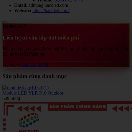
Email:
admin@hacoled.com
Website:
https://hacoled.com/
Hotline 24/7
Liên hệ tư vấn lắp đặt miễn phí
Nhận ngay báo giá tối ưu nhất & khảo sát thiết kế bản vẽ phối cảnh
3D hoàn toàn miễn phí.
Gọi ngay
034.232.44.88
Sản phẩm cùng danh mục
Module LED YLR P10 Outdoor
609,500
₫