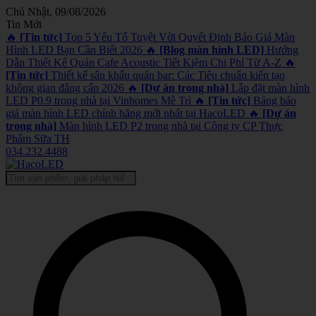
Chủ Nhật, 09/08/2026
Tin Mới
🔥
[Tin tức]
Top 5 Yếu Tố Tuyệt Vời Quyết Định Báo Giá Màn
Hình LED Bạn Cần Biết 2026
🔥
[Blog màn hình LED]
Hướng
Dẫn Thiết Kế Quán Cafe Acoustic Tiết Kiệm Chi Phí Từ A-Z
🔥
[Tin tức]
Thiết kế sân khấu quán bar: Các Tiêu chuẩn kiến tạo
không gian đẳng cấp 2026
🔥
[Dự án trong nhà]
Lắp đặt màn hình
LED P0.9 trong nhà tại Vinhomes Mễ Trì
🔥
[Tin tức]
Bảng báo
giá màn hình LED chính hãng mới nhất tại HacoLED
🔥
[Dự án
trong nhà]
Màn hình LED P2 trong nhà tại Công ty CP Thực
Phẩm Sữa TH
034.232.4488