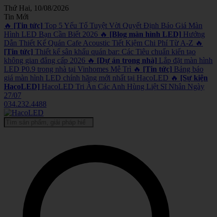
Thứ Hai, 10/08/2026
Tin Mới
🔥
[Tin tức]
Top 5 Yếu Tố Tuyệt Vời Quyết Định Báo Giá Màn
Hình LED Bạn Cần Biết 2026
🔥
[Blog màn hình LED]
Hướng
Dẫn Thiết Kế Quán Cafe Acoustic Tiết Kiệm Chi Phí Từ A-Z
🔥
[Tin tức]
Thiết kế sân khấu quán bar: Các Tiêu chuẩn kiến tạo
không gian đẳng cấp 2026
🔥
[Dự án trong nhà]
Lắp đặt màn hình
LED P0.9 trong nhà tại Vinhomes Mễ Trì
🔥
[Tin tức]
Bảng báo
giá màn hình LED chính hãng mới nhất tại HacoLED
🔥
[Sự kiện
HacoLED]
HacoLED Tri Ân Các Anh Hùng Liệt Sĩ Nhân Ngày
27/07
034.232.4488