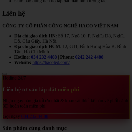
Đảm bảo đúng tiến độ lắp đặt màn hình tương tác.
Liên hệ
CÔNG TY CỔ PHẦN CÔNG NGHỆ HACO VIỆT NAM
Địa chỉ giao dịch HN
: Số 17, Ngõ 10, P. Nghĩa Đô, Nghĩa
Đô, Cầu Giấy, Hà Nội.
Địa chỉ giao dịch HCM
: 12, G11, Bình Hưng Hòa B, Bình
Tân, Hồ Chí Minh
Hotline
:
034 232 4488
|
Phone
:
0242 242 4488
Website:
https://hacoled.com/
Hotline 24/7
Liên hệ tư vấn lắp đặt miễn phí
Nhận ngay báo giá tối ưu nhất & khảo sát thiết kế bản vẽ phối cảnh
3D hoàn toàn miễn phí.
Gọi ngay
034.232.44.88
Sản phẩm cùng danh mục