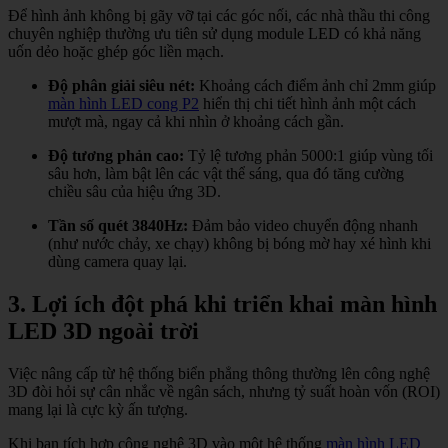
Để hình ảnh không bị gãy vỡ tại các góc nối, các nhà thầu thi công
chuyên nghiệp thường ưu tiên sử dụng module LED có khả năng
uốn dẻo hoặc ghép góc liền mạch.
Độ phân giải siêu nét:
Khoảng cách điểm ảnh chỉ 2mm giúp
màn hình LED cong P2
hiển thị chi tiết hình ảnh một cách
mượt mà, ngay cả khi nhìn ở khoảng cách gần.
Độ tương phản cao:
Tỷ lệ tương phản 5000:1 giúp vùng tối
sâu hơn, làm bật lên các vật thể sáng, qua đó tăng cường
chiều sâu của hiệu ứng 3D.
Tần số quét 3840Hz:
Đảm bảo video chuyển động nhanh
(như nước chảy, xe chạy) không bị bóng mờ hay xé hình khi
dùng camera quay lại.
3. Lợi ích đột phá khi triển khai màn hình
LED 3D ngoài trời
Việc nâng cấp từ hệ thống biển phẳng thông thường lên công nghệ
3D đòi hỏi sự cân nhắc về ngân sách, nhưng tỷ suất hoàn vốn (ROI)
mang lại là cực kỳ ấn tượng.
Khi bạn tích hợp công nghệ 3D vào một hệ thống
màn hình LED