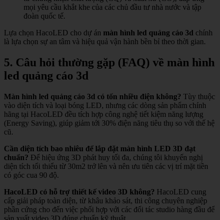
mọi yêu cầu khắt khe của các chủ đầu tư nhà nước và tập
đoàn quốc tế.
Lựa chọn HacoLED cho dự án
màn hình led quảng cáo 3d
chính
là lựa chọn sự an tâm và hiệu quả vận hành bền bỉ theo thời gian.
5. Câu hỏi thường gặp (FAQ) về màn hình
led quảng cáo 3d
Màn hình led quảng cáo 3d có tốn nhiều điện không?
Tùy thuộc
vào diện tích và loại bóng LED, nhưng các dòng sản phẩm chính
hãng tại HacoLED đều tích hợp công nghệ tiết kiệm năng lượng
(Energy Saving), giúp giảm tới 30% điện năng tiêu thụ so với thế hệ
cũ.
Cần diện tích bao nhiêu để lắp đặt màn hình LED 3D đạt
chuẩn?
Để hiệu ứng 3D phát huy tối đa, chúng tôi khuyến nghị
diện tích tối thiểu từ 30m2 trở lên và nên ưu tiên các vị trí mặt tiền
có góc cua 90 độ.
HacoLED có hỗ trợ thiết kế video 3D không?
HacoLED cung
cấp giải pháp toàn diện, từ khâu khảo sát, thi công chuyên nghiệp
phần cứng cho đến việc phối hợp với các đối tác studio hàng đầu để
sản xuất video 3D đúng chuẩn kỹ thuật.