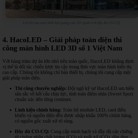
Lợi ích của màn hình led quảng cáo 3D ngoài trời đầy đủ CO-CQ.
4. HacoLED – Giải pháp toàn diện thi
công màn hình LED 3D số 1 Việt Nam
Với hàng trăm dự án lớn nhỏ trên toàn quốc, HacoLED khẳng định
vị thế là đối tác chiến lược tin cậy trong lĩnh vực màn hình hiển thị
cao cấp. Chúng tôi không chỉ bán thiết bị, chúng tôi cung cấp một
giải pháp toàn diện.
Thi công chuyên nghiệp:
Đội ngũ kỹ sư HacoLED am hiểu
sâu sắc về kết cấu chịu lực, tính toán điểm nhìn (Sweet Spot)
chuẩn xác đến từng centimet.
Linh kiện chính hãng:
Toàn bộ module LED, card điều
khiển và nguồn điện đều được nhập khẩu 100% chính hãng,
có nguồn gốc xuất xứ rõ ràng.
Đầy đủ CO-CQ:
Cung cấp minh bạch và đầy đủ các chứng
từ chứng nhận chất lượng (CQ) và xuất xứ (CO), đáp ứng