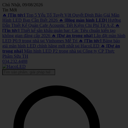
Chủ Nhật, 09/08/2026
Tin Mới
🔥
[Tin tức]
Top 5 Yếu Tố Tuyệt Vời Quyết Định Báo Giá Màn
Hình LED Bạn Cần Biết 2026
🔥
[Blog màn hình LED]
Hướng
Dẫn Thiết Kế Quán Cafe Acoustic Tiết Kiệm Chi Phí Từ A-Z
🔥
[Tin tức]
Thiết kế sân khấu quán bar: Các Tiêu chuẩn kiến tạo
không gian đẳng cấp 2026
🔥
[Dự án trong nhà]
Lắp đặt màn hình
LED P0.9 trong nhà tại Vinhomes Mễ Trì
🔥
[Tin tức]
Bảng báo
giá màn hình LED chính hãng mới nhất tại HacoLED
🔥
[Dự án
trong nhà]
Màn hình LED P2 trong nhà tại Công ty CP Thực
Phẩm Sữa TH
034.232.4488