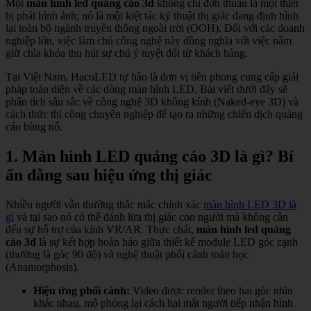
Một
màn hình led quảng cáo 3d
không chỉ đơn thuần là một thiết
bị phát hình ảnh; nó là một kiệt tác kỹ thuật thị giác đang định hình
lại toàn bộ ngành truyền thông ngoài trời (OOH). Đối với các doanh
nghiệp lớn, việc làm chủ công nghệ này đồng nghĩa với việc nắm
giữ chìa khóa thu hút sự chú ý tuyệt đối từ khách hàng.
Tại Việt Nam, HacoLED tự hào là đơn vị tiên phong cung cấp giải
pháp toàn diện về các dòng màn hình LED. Bài viết dưới đây sẽ
phân tích sâu sắc về công nghệ 3D không kính (Naked-eye 3D) và
cách thức thi công chuyên nghiệp để tạo ra những chiến dịch quảng
cáo bùng nổ.
1. Màn hình LED quảng cáo 3D là gì? Bí
ẩn đằng sau hiệu ứng thị giác
Nhiều người vẫn thường thắc mắc chính xác
màn hình LED 3D là
gì
và tại sao nó có thể đánh lừa thị giác con người mà không cần
đến sự hỗ trợ của kính VR/AR. Thực chất,
màn hình led quảng
cáo 3d
là sự kết hợp hoàn hảo giữa thiết kế module LED góc cạnh
(thường là góc 90 độ) và nghệ thuật phối cảnh toán học
(Anamorphosis).
Hiệu ứng phối cảnh:
Video được render theo hai góc nhìn
khác nhau, mô phỏng lại cách hai mắt người tiếp nhận hình