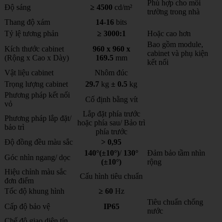
Phù hợp cho môi
Độ sáng
≥ 4500
cd/m²
trường trong nhà
Thang độ xám
14-16
bits
Tỷ lệ tương phản
≥ 3000:1
Hoặc cao hơn
Bao gồm module,
Kích thước cabinet
960 x 960 x
cabinet và phụ kiện
(Rộng x Cao x Dày)
169.5
mm
kết nối
Vật liệu cabinet
Nhôm đúc
Trọng lượng cabinet
29.7
kg
± 0.5
kg
Phương pháp kết nối
Cố định bằng vít
vỏ
Lắp đặt phía trước
Phương pháp lắp đặt/
hoặc phía sau/ Bảo trì
bảo trì
phía trước
Độ đồng đều màu sắc
> 0,95
140°(±10°)
/
130°
Đảm bảo tầm nhìn
Góc nhìn ngang/ dọc
(±10°)
rộng
Hiệu chỉnh màu sắc
Cấu hình tiêu chuẩn
đơn điểm
Tốc độ khung hình
≥ 60
Hz
Tiêu chuẩn chống
Cấp độ bảo vệ
IP65
nước
Chế độ giao diện tín