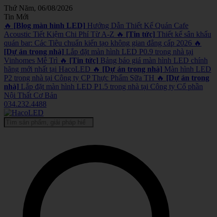
Thứ Năm, 06/08/2026
Tin Mới
🔥
[Blog màn hình LED]
Hướng Dẫn Thiết Kế Quán Cafe
Acoustic Tiết Kiệm Chi Phí Từ A-Z
🔥
[Tin tức]
Thiết kế sân khấu
quán bar: Các Tiêu chuẩn kiến tạo không gian đẳng cấp 2026
🔥
[Dự án trong nhà]
Lắp đặt màn hình LED P0.9 trong nhà tại
Vinhomes Mễ Trì
🔥
[Tin tức]
Bảng báo giá màn hình LED chính
hãng mới nhất tại HacoLED
🔥
[Dự án trong nhà]
Màn hình LED
P2 trong nhà tại Công ty CP Thực Phẩm Sữa TH
🔥
[Dự án trong
nhà]
Lắp đặt màn hình LED P1.5 trong nhà tại Công ty Cổ phần
Nội Thất Cơ Bản
034.232.4488