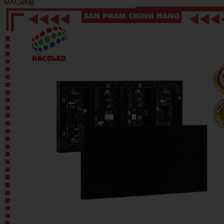
609,500
₫