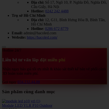
Địa chỉ:
Số 17, Ngõ 10, P. Nghĩa Đô, Nghĩa Đô,
Cầu Giấy, Hà Nội
Hotline:
0242 242 4488
Trụ sở Hồ Chí Minh
Địa chỉ:
12, G11, Bình Hưng Hòa B, Bình Tân,
Hồ Chí Minh
Hotline
:
0286 672 8779
Email:
admin@hacoled.com
Website:
https://hacoled.com/
Hotline 24/7
Liên hệ tư vấn lắp đặt miễn phí
Nhận ngay báo giá tối ưu nhất & khảo sát thiết kế bản vẽ phối cảnh
3D hoàn toàn miễn phí.
Gọi ngay
034.232.44.88
Sản phẩm cùng danh mục
Module LED YLR P10 Outdoor