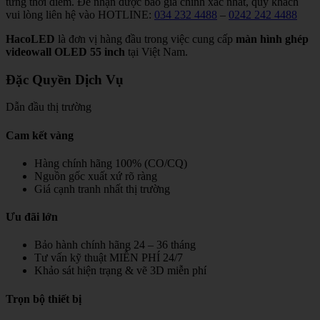
từng thời điểm. Để nhận được báo giá chính xác nhất, quý khách
vui lòng liên hệ vào HOTLINE:
034 232 4488
–
0242 242 4488
HacoLED
là đơn vị hàng đầu trong việc cung cấp
màn hình ghép
videowall OLED 55 inch
tại Việt Nam.
Đặc Quyền Dịch Vụ
Dẫn đầu thị trường
Cam kết vàng
Hàng chính hãng 100% (CO/CQ)
Nguồn gốc xuất xứ rõ ràng
Giá cạnh tranh nhất thị trường
Ưu đãi lớn
Bảo hành chính hãng 24 – 36 tháng
Tư vấn kỹ thuật MIỄN PHÍ 24/7
Khảo sát hiện trạng & vẽ 3D miễn phí
Trọn bộ thiết bị