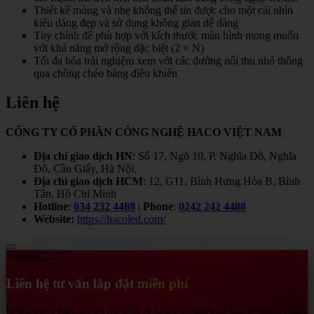
Thiết kế mỏng và nhẹ không thể tin được cho một cái nhìn
kiểu dáng đẹp và sử dụng không gian dễ dàng
Tùy chỉnh để phù hợp với kích thước màn hình mong muốn
với khả năng mở rộng đặc biệt (2 × N)
Tối đa hóa trải nghiệm xem với các đường nối thu nhỏ thông
qua chồng chéo bảng điều khiển
Liên hệ
CÔNG TY CỔ PHẦN CÔNG NGHỆ HACO VIỆT NAM
Địa chỉ giao dịch HN
: Số 17, Ngõ 10, P. Nghĩa Đô, Nghĩa
Đô, Cầu Giấy, Hà Nội.
Địa chỉ giao dịch HCM
: 12, G11, Bình Hưng Hòa B, Bình
Tân, Hồ Chí Minh
Hotline
:
034 232 4488
|
Phone
:
0242 242 4488
Website:
https://hacoled.com/
Hotline 24/7
Liên hệ tư vấn lắp đặt miễn phí
Nhận ngay báo giá tối ưu nhất & khảo sát thiết kế bản vẽ phối cảnh