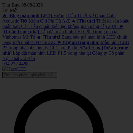
Thứ Bảy, 08/08/2026
Tin Mới
🔥
[Blog màn hình LED]
Hướng Dẫn Thiết Kế Quán Cafe
Acoustic Tiết Kiệm Chi Phí Từ A-Z
🔥
[Tin tức]
Thiết kế sân khấu
quán bar: Các Tiêu chuẩn kiến tạo không gian đẳng cấp 2026
🔥
[Dự án trong nhà]
Lắp đặt màn hình LED P0.9 trong nhà tại
Vinhomes Mễ Trì
🔥
[Tin tức]
Bảng báo giá màn hình LED chính
hãng mới nhất tại HacoLED
🔥
[Dự án trong nhà]
Màn hình LED
P2 trong nhà tại Công ty CP Thực Phẩm Sữa TH
🔥
[Dự án trong
nhà]
Lắp đặt màn hình LED P1.5 trong nhà tại Công ty Cổ phần
Nội Thất Cơ Bản
034.232.4488