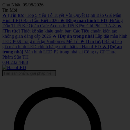
Chủ Nhật, 09/08/2026
Tin Mới
🔥
[Tin tức]
Top 5 Yếu Tố Tuyệt Vời Quyết Định Báo Giá Màn
Hình LED Bạn Cần Biết 2026
🔥
[Blog màn hình LED]
Hướng
Dẫn Thiết Kế Quán Cafe Acoustic Tiết Kiệm Chi Phí Từ A-Z
🔥
[Tin tức]
Thiết kế sân khấu quán bar: Các Tiêu chuẩn kiến tạo
không gian đẳng cấp 2026
🔥
[Dự án trong nhà]
Lắp đặt màn hình
LED P0.9 trong nhà tại Vinhomes Mễ Trì
🔥
[Tin tức]
Bảng báo
giá màn hình LED chính hãng mới nhất tại HacoLED
🔥
[Dự án
trong nhà]
Màn hình LED P2 trong nhà tại Công ty CP Thực
Phẩm Sữa TH
034.232.4488