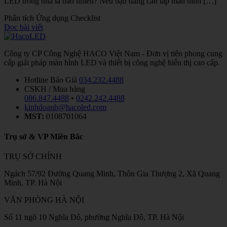
LED trong nhà là bao nhiêu? Nếu bạn đang cần lắp màn hình […]
Phân tích
Ứng dụng
Checklist
Đọc bài viết
Công ty CP Công Nghệ HACO Việt Nam - Đơn vị tiên phong cung
cấp giải pháp màn hình LED và thiết bị công nghệ hiển thị cao cấp.
Hotline Báo Giá
034.232.4488
CSKH / Mua hàng
086.847.4488
•
0242.242.4488
kinhdoanh@hacoled.com
MST:
0108701064
Trụ sở & VP Miền Bắc
TRỤ SỞ CHÍNH
Ngách 57/92 Đường Quang Minh, Thôn Gia Thượng 2, Xã Quang
Minh, TP. Hà Nội
VĂN PHÒNG HÀ NỘI
Số 11 ngõ 10 Nghĩa Đô, phường Nghĩa Đô, TP. Hà Nội