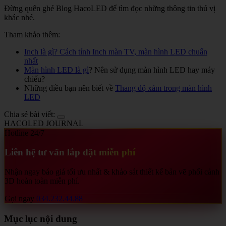
Đừng quên ghé Blog HacoLED để tìm đọc những thông tin thú vị
khác nhé.
Tham khảo thêm:
Inch là gì? Cách tính Inch màn TV, màn hình LED chuẩn
nhất
Màn hình LED là gì
? Nên sử dụng màn hình LED hay máy
chiếu?
Những điều bạn nên biết về
Thang độ xám trong màn hình
LED
Chia sẻ bài viết:
HACOLED JOURNAL
Hotline 24/7
Liên hệ tư vấn lắp đặt miễn phí
Nhận ngay báo giá tối ưu nhất & khảo sát thiết kế bản vẽ phối cảnh
3D hoàn toàn miễn phí.
Gọi ngay
034.232.44.88
Mục lục nội dung