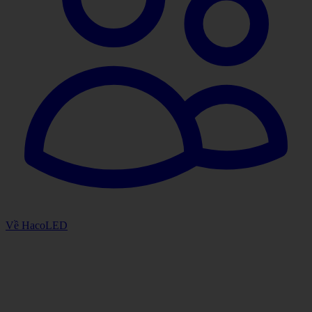
Về HacoLED