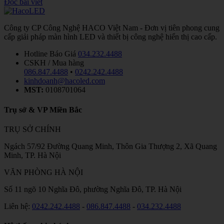
Đọc bài viết
Công ty CP Công Nghệ HACO Việt Nam - Đơn vị tiên phong cung
cấp giải pháp màn hình LED và thiết bị công nghệ hiển thị cao cấp.
Hotline Báo Giá
034.232.4488
CSKH / Mua hàng
086.847.4488
•
0242.242.4488
kinhdoanh@hacoled.com
MST:
0108701064
Trụ sở & VP Miền Bắc
TRỤ SỞ CHÍNH
Ngách 57/92 Đường Quang Minh, Thôn Gia Thượng 2, Xã Quang
Minh, TP. Hà Nội
VĂN PHÒNG HÀ NỘI
Số 11 ngõ 10 Nghĩa Đô, phường Nghĩa Đô, TP. Hà Nội
Liên hệ:
0242.242.4488
-
086.847.4488
-
034.232.4488