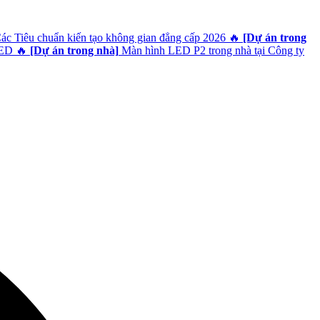
Các Tiêu chuẩn kiến tạo không gian đẳng cấp 2026
🔥
[Dự án trong
LED
🔥
[Dự án trong nhà]
Màn hình LED P2 trong nhà tại Công ty