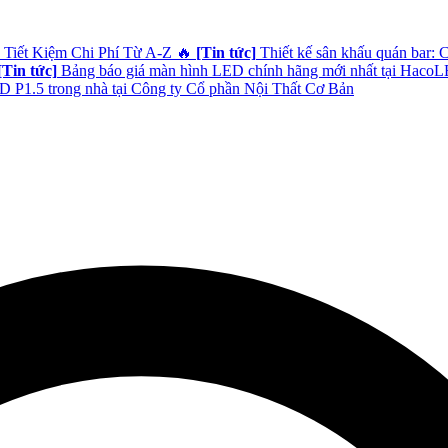
 Tiết Kiệm Chi Phí Từ A-Z
🔥
[Tin tức]
Thiết kế sân khấu quán bar: 
[Tin tức]
Bảng báo giá màn hình LED chính hãng mới nhất tại Haco
 P1.5 trong nhà tại Công ty Cổ phần Nội Thất Cơ Bản