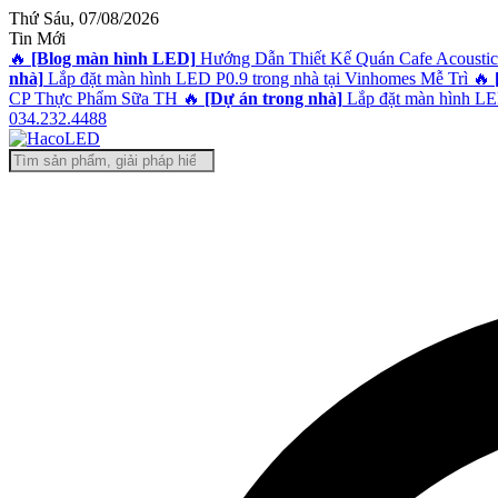
Thứ Sáu, 07/08/2026
Tin Mới
🔥
[Blog màn hình LED]
Hướng Dẫn Thiết Kế Quán Cafe Acoustic
nhà]
Lắp đặt màn hình LED P0.9 trong nhà tại Vinhomes Mễ Trì
🔥
CP Thực Phẩm Sữa TH
🔥
[Dự án trong nhà]
Lắp đặt màn hình LED
034.232.4488