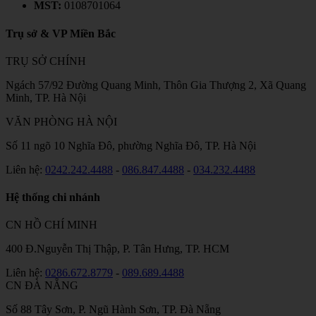
MST:
0108701064
Trụ sở & VP Miền Bắc
TRỤ SỞ CHÍNH
Ngách 57/92 Đường Quang Minh, Thôn Gia Thượng 2, Xã Quang
Minh, TP. Hà Nội
VĂN PHÒNG HÀ NỘI
Số 11 ngõ 10 Nghĩa Đô, phường Nghĩa Đô, TP. Hà Nội
Liên hệ:
0242.242.4488
-
086.847.4488
-
034.232.4488
Hệ thống chi nhánh
CN HỒ CHÍ MINH
400 Đ.Nguyễn Thị Thập, P. Tân Hưng, TP. HCM
Liên hệ:
0286.672.8779
-
089.689.4488
CN ĐÀ NẴNG
Số 88 Tây Sơn, P. Ngũ Hành Sơn, TP. Đà Nẵng