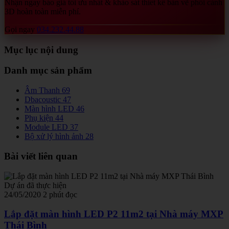
Nhận ngay báo giá tối ưu nhất & khảo sát thiết kế bản vẽ phối cảnh
3D hoàn toàn miễn phí.
Gọi ngay
034.232.44.88
Mục lục nội dung
Danh mục sản phẩm
Âm Thanh
69
Dbacoustic
47
Màn hình LED
46
Phụ kiện
44
Module LED
37
Bộ xử lý hình ảnh
28
Bài viết liên quan
Dự án đã thực hiện
24/05/2020
2 phút đọc
Lắp đặt màn hình LED P2 11m2 tại Nhà máy MXP
Thái Bình