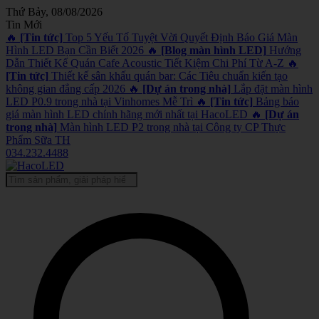
Thứ Bảy, 08/08/2026
Tin Mới
🔥
[Tin tức]
Top 5 Yếu Tố Tuyệt Vời Quyết Định Báo Giá Màn
Hình LED Bạn Cần Biết 2026
🔥
[Blog màn hình LED]
Hướng
Dẫn Thiết Kế Quán Cafe Acoustic Tiết Kiệm Chi Phí Từ A-Z
🔥
[Tin tức]
Thiết kế sân khấu quán bar: Các Tiêu chuẩn kiến tạo
không gian đẳng cấp 2026
🔥
[Dự án trong nhà]
Lắp đặt màn hình
LED P0.9 trong nhà tại Vinhomes Mễ Trì
🔥
[Tin tức]
Bảng báo
giá màn hình LED chính hãng mới nhất tại HacoLED
🔥
[Dự án
trong nhà]
Màn hình LED P2 trong nhà tại Công ty CP Thực
Phẩm Sữa TH
034.232.4488