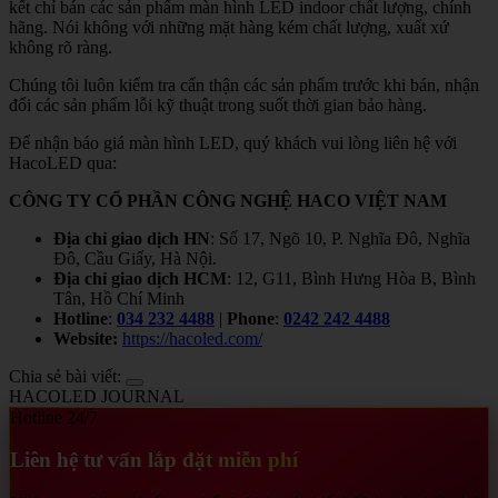
kết chỉ bán các sản phẩm màn hình LED indoor chất lượng, chính
hãng. Nói không với những mặt hàng kém chất lượng, xuất xứ
không rõ ràng.
Chúng tôi luôn kiểm tra cẩn thận các sản phẩm trước khi bán, nhận
đổi các sản phẩm lỗi kỹ thuật trong suốt thời gian bảo hàng.
Để nhận báo giá màn hình LED, quý khách vui lòng liên hệ với
HacoLED qua:
CÔNG TY CỔ PHẦN CÔNG NGHỆ HACO VIỆT NAM
Địa chỉ giao dịch HN
: Số 17, Ngõ 10, P. Nghĩa Đô, Nghĩa
Đô, Cầu Giấy, Hà Nội.
Địa chỉ giao dịch HCM
: 12, G11, Bình Hưng Hòa B, Bình
Tân, Hồ Chí Minh
Hotline
:
034 232 4488
|
Phone
:
0242 242 4488
Website:
https://hacoled.com/
Chia sẻ bài viết:
HACOLED JOURNAL
Hotline 24/7
Liên hệ tư vấn lắp đặt miễn phí