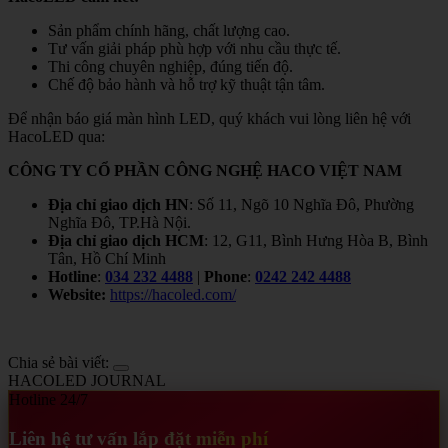
Sản phẩm chính hãng, chất lượng cao.
Tư vấn giải pháp phù hợp với nhu cầu thực tế.
Thi công chuyên nghiệp, đúng tiến độ.
Chế độ bảo hành và hỗ trợ kỹ thuật tận tâm.
Để nhận báo giá màn hình LED, quý khách vui lòng liên hệ với
HacoLED qua:
CÔNG TY CỔ PHẦN CÔNG NGHỆ HACO VIỆT NAM
Địa chỉ giao dịch HN
: Số 11, Ngõ 10 Nghĩa Đô, Phường
Nghĩa Đô, TP.Hà Nội.
Địa chỉ giao dịch HCM
: 12, G11, Bình Hưng Hòa B, Bình
Tân, Hồ Chí Minh
Hotline
:
034 232 4488
|
Phone
:
0242 242 4488
Website:
https://hacoled.com/
Chia sẻ bài viết:
HACOLED JOURNAL
Hotline 24/7
Liên hệ tư vấn lắp đặt miễn phí