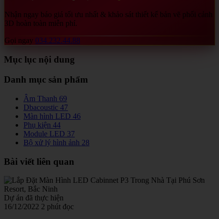
Nhận ngay báo giá tối ưu nhất & khảo sát thiết kế bản vẽ phối cảnh
3D hoàn toàn miễn phí.
Gọi ngay
034.232.44.88
Mục lục nội dung
Danh mục sản phẩm
Âm Thanh
69
Dbacoustic
47
Màn hình LED
46
Phụ kiện
44
Module LED
37
Bộ xử lý hình ảnh
28
Bài viết liên quan
Dự án đã thực hiện
16/12/2022
2 phút đọc