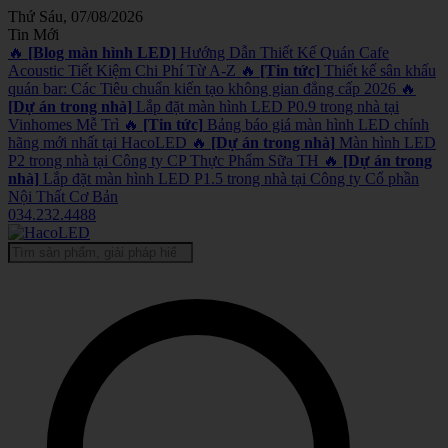
Thứ Sáu, 07/08/2026
Tin Mới
🔥
[Blog màn hình LED]
Hướng Dẫn Thiết Kế Quán Cafe
Acoustic Tiết Kiệm Chi Phí Từ A-Z
🔥
[Tin tức]
Thiết kế sân khấu
quán bar: Các Tiêu chuẩn kiến tạo không gian đẳng cấp 2026
🔥
[Dự án trong nhà]
Lắp đặt màn hình LED P0.9 trong nhà tại
Vinhomes Mễ Trì
🔥
[Tin tức]
Bảng báo giá màn hình LED chính
hãng mới nhất tại HacoLED
🔥
[Dự án trong nhà]
Màn hình LED
P2 trong nhà tại Công ty CP Thực Phẩm Sữa TH
🔥
[Dự án trong
nhà]
Lắp đặt màn hình LED P1.5 trong nhà tại Công ty Cổ phần
Nội Thất Cơ Bản
034.232.4488