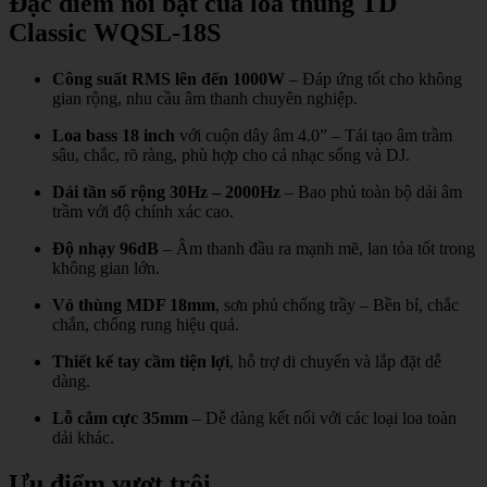
Đặc điểm nổi bật của loa thùng TD
Classic WQSL-18S
Công suất RMS lên đến 1000W
– Đáp ứng tốt cho không
gian rộng, nhu cầu âm thanh chuyên nghiệp.
Loa bass 18 inch
với cuộn dây âm 4.0” – Tái tạo âm trầm
sâu, chắc, rõ ràng, phù hợp cho cả nhạc sống và DJ.
Dải tần số rộng 30Hz – 2000Hz
– Bao phủ toàn bộ dải âm
trầm với độ chính xác cao.
Độ nhạy 96dB
– Âm thanh đầu ra mạnh mẽ, lan tỏa tốt trong
không gian lớn.
Vỏ thùng MDF 18mm
, sơn phủ chống trầy – Bền bỉ, chắc
chắn, chống rung hiệu quả.
Thiết kế tay cầm tiện lợi
, hỗ trợ di chuyển và lắp đặt dễ
dàng.
Lỗ cắm cực 35mm
– Dễ dàng kết nối với các loại loa toàn
dải khác.
Ưu điểm vượt trội