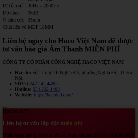
Dải tần số
30Hz – 2000Hz
Độ nhạy
96dB
Ô cắm cực
35mm
Chất liệu vỏ
MDF 18MM
Liên hệ ngay cho Haco Việt Nam để được
tư vấn báo giá Âm Thanh MIỄN PHÍ
CÔNG TY CỔ PHẦN CÔNG NGHỆ HACO VIỆT NAM
Địa chỉ:
Số 17 ngõ 10 Nghĩa Đô, phường Nghĩa Đô, TP.Hà
Nội.
SĐT:
0242 242 4488
Hotline:
034 232 4488
Website:
https://hacoled.com/
Hotline 24/7
Liên hệ tư vấn lắp đặt miễn phí
Nhận ngay báo giá tối ưu nhất & khảo sát thiết kế bản vẽ phối cảnh