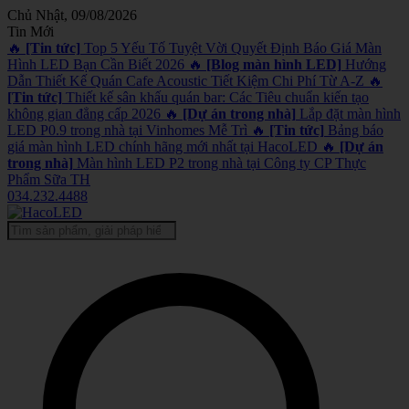
Chủ Nhật, 09/08/2026
Tin Mới
🔥
[Tin tức]
Top 5 Yếu Tố Tuyệt Vời Quyết Định Báo Giá Màn
Hình LED Bạn Cần Biết 2026
🔥
[Blog màn hình LED]
Hướng
Dẫn Thiết Kế Quán Cafe Acoustic Tiết Kiệm Chi Phí Từ A-Z
🔥
[Tin tức]
Thiết kế sân khấu quán bar: Các Tiêu chuẩn kiến tạo
không gian đẳng cấp 2026
🔥
[Dự án trong nhà]
Lắp đặt màn hình
LED P0.9 trong nhà tại Vinhomes Mễ Trì
🔥
[Tin tức]
Bảng báo
giá màn hình LED chính hãng mới nhất tại HacoLED
🔥
[Dự án
trong nhà]
Màn hình LED P2 trong nhà tại Công ty CP Thực
Phẩm Sữa TH
034.232.4488