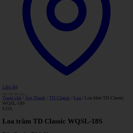
Liên Hệ
Trang chủ
/
Âm Thanh
/
TD Classic
/
Loa
/ Loa trầm TD Classic
WQSL-18S
LOA
Loa trầm TD Classic WQSL-18S