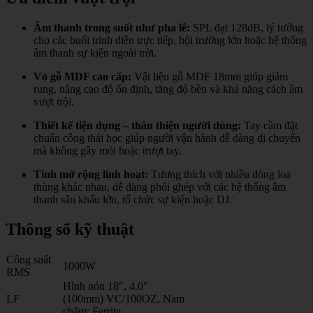
Âm thanh trong suốt như pha lê:
SPL đạt 128dB, lý tưởng
cho các buổi trình diễn trực tiếp, hội trường lớn hoặc hệ thống
âm thanh sự kiện ngoài trời.
Vỏ gỗ MDF cao cấp:
Vật liệu gỗ MDF 18mm giúp giảm
rung, nâng cao độ ổn định, tăng độ bền và khả năng cách âm
vượt trội.
Thiết kế tiện dụng – thân thiện người dùng:
Tay cầm đặt
chuẩn công thái học giúp người vận hành dễ dàng di chuyển
mà không gây mỏi hoặc trượt tay.
Tính mở rộng linh hoạt:
Tương thích với nhiều dòng loa
thùng khác nhau, dễ dàng phối ghép với các hệ thống âm
thanh sân khấu lớn, tổ chức sự kiện hoặc DJ.
Thông số kỹ thuật
Công suất
1000W
RMS
Hình nón 18″, 4.0″
LF
(100mm) VC/100OZ, Nam
châm: Ferrite