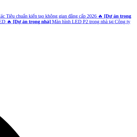
Các Tiêu chuẩn kiến tạo không gian đẳng cấp 2026
🔥
[Dự án trong
LED
🔥
[Dự án trong nhà]
Màn hình LED P2 trong nhà tại Công ty