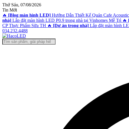
Thứ Sáu, 07/08/2026
Tin Mới
🔥
[Blog màn hình LED]
Hướng Dẫn Thiết Kế Quán Cafe Acoustic
nhà]
Lắp đặt màn hình LED P0.9 trong nhà tại Vinhomes Mễ Trì
🔥
CP Thực Phẩm Sữa TH
🔥
[Dự án trong nhà]
Lắp đặt màn hình LED
034.232.4488