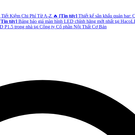
 Tiết Kiệm Chi Phí Từ A-Z
🔥
[Tin tức]
Thiết kế sân khấu quán bar: 
[Tin tức]
Bảng báo giá màn hình LED chính hãng mới nhất tại Haco
 P1.5 trong nhà tại Công ty Cổ phần Nội Thất Cơ Bản