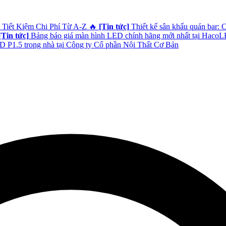
 Tiết Kiệm Chi Phí Từ A-Z
🔥
[Tin tức]
Thiết kế sân khấu quán bar: 
[Tin tức]
Bảng báo giá màn hình LED chính hãng mới nhất tại Haco
 P1.5 trong nhà tại Công ty Cổ phần Nội Thất Cơ Bản