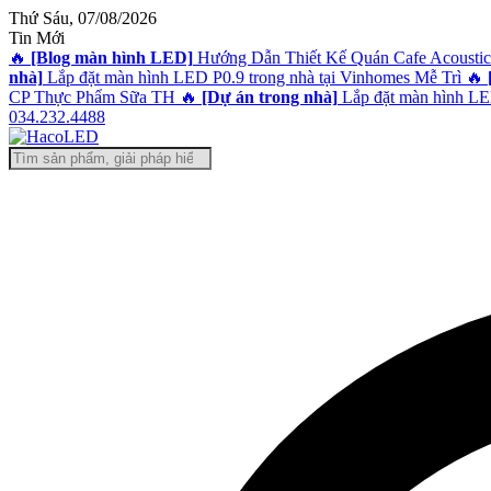
@!-/#Chào
@!-/#Chào
@!-/#Chào
@!-/#Chào
Thứ Sáu, 07/08/2026
mỪng1
mỪng1
mỪng1
mỪng1
Tin Mới
🔥
[Blog màn hình LED]
Hướng Dẫn Thiết Kế Quán Cafe Acoustic
nhà]
Lắp đặt màn hình LED P0.9 trong nhà tại Vinhomes Mễ Trì
🔥
CP Thực Phẩm Sữa TH
🔥
[Dự án trong nhà]
Lắp đặt màn hình LED
034.232.4488