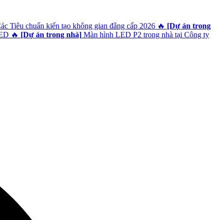
Các Tiêu chuẩn kiến tạo không gian đẳng cấp 2026
🔥
[Dự án trong
LED
🔥
[Dự án trong nhà]
Màn hình LED P2 trong nhà tại Công ty