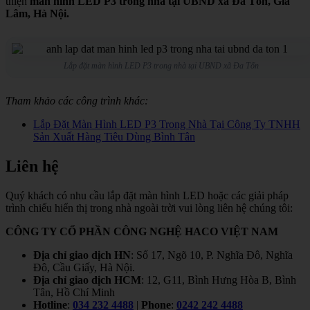
thiện
màn hình LED P3 trong nhà tại UBND xã Đa Tốn, Gia
Lâm, Hà Nội.
Lắp đặt màn hình LED P3 trong nhà tại UBND xã Đa Tốn
Tham khảo các công trình khác:
Lắp Đặt Màn Hình LED P3 Trong Nhà Tại Công Ty TNHH
Sản Xuất Hàng Tiêu Dùng Bình Tân
Liên hệ
Quý khách có nhu cầu lắp đặt màn hình LED hoặc các giải pháp
trình chiếu hiển thị trong nhà ngoài trời vui lòng liên hệ chúng tôi:
CÔNG TY CỔ PHẦN CÔNG NGHỆ HACO VIỆT NAM
Địa chỉ giao dịch HN
: Số 17, Ngõ 10, P. Nghĩa Đô, Nghĩa
Đô, Cầu Giấy, Hà Nội.
Địa chỉ giao dịch HCM
: 12, G11, Bình Hưng Hòa B, Bình
Tân, Hồ Chí Minh
Hotline
:
034 232 4488
|
Phone
:
0242 242 4488