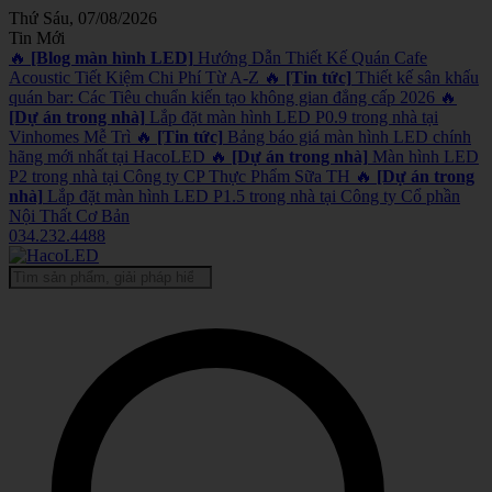
Thứ Sáu, 07/08/2026
Tin Mới
🔥
[Blog màn hình LED]
Hướng Dẫn Thiết Kế Quán Cafe
Acoustic Tiết Kiệm Chi Phí Từ A-Z
🔥
[Tin tức]
Thiết kế sân khấu
quán bar: Các Tiêu chuẩn kiến tạo không gian đẳng cấp 2026
🔥
[Dự án trong nhà]
Lắp đặt màn hình LED P0.9 trong nhà tại
Vinhomes Mễ Trì
🔥
[Tin tức]
Bảng báo giá màn hình LED chính
hãng mới nhất tại HacoLED
🔥
[Dự án trong nhà]
Màn hình LED
P2 trong nhà tại Công ty CP Thực Phẩm Sữa TH
🔥
[Dự án trong
nhà]
Lắp đặt màn hình LED P1.5 trong nhà tại Công ty Cổ phần
Nội Thất Cơ Bản
034.232.4488