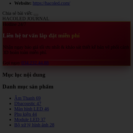
Website:
https://hacoled.com/
Chia sẻ bài viết:
HACOLED JOURNAL
Hotline 24/7
Liên hệ tư vấn lắp đặt miễn phí
Nhận ngay báo giá tối ưu nhất & khảo sát thiết kế bản vẽ phối cảnh
3D hoàn toàn miễn phí.
Gọi ngay
034.232.44.88
Mục lục nội dung
Danh mục sản phẩm
Âm Thanh
69
Dbacoustic
47
Màn hình LED
46
Phụ kiện
44
Module LED
37
Bộ xử lý hình ảnh
28