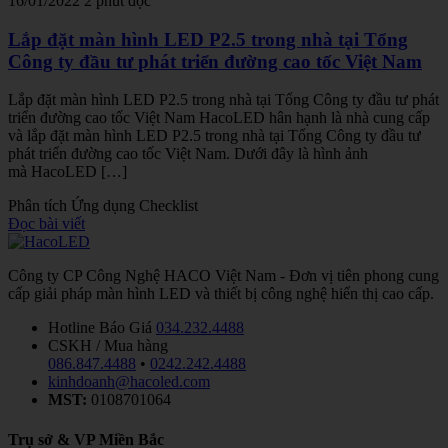
16/01/2022
2 phút đọc
Lắp đặt màn hình LED P2.5 trong nhà tại Tổng
Công ty đầu tư phát triển đường cao tốc Việt Nam
Lắp đặt màn hình LED P2.5 trong nhà tại Tổng Công ty đầu tư phát
triển đường cao tốc Việt Nam HacoLED hân hạnh là nhà cung cấp
và lắp đặt màn hình LED P2.5 trong nhà tại Tổng Công ty đầu tư
phát triển đường cao tốc Việt Nam. Dưới đây là hình ảnh
mà HacoLED […]
Phân tích
Ứng dụng
Checklist
Đọc bài viết
Công ty CP Công Nghệ HACO Việt Nam - Đơn vị tiên phong cung
cấp giải pháp màn hình LED và thiết bị công nghệ hiển thị cao cấp.
Hotline Báo Giá
034.232.4488
CSKH / Mua hàng
086.847.4488
•
0242.242.4488
kinhdoanh@hacoled.com
MST:
0108701064
Trụ sở & VP Miền Bắc