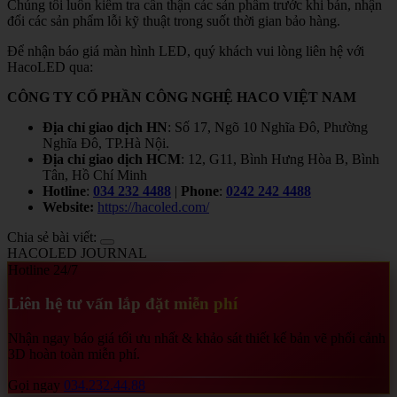
Chúng tôi luôn kiểm tra cẩn thận các sản phẩm trước khi bán, nhận
đổi các sản phẩm lỗi kỹ thuật trong suốt thời gian bảo hàng.
Để nhận báo giá màn hình LED, quý khách vui lòng liên hệ với
HacoLED qua:
CÔNG TY CỔ PHẦN CÔNG NGHỆ HACO VIỆT NAM
Địa chỉ giao dịch HN
: Số 17, Ngõ 10 Nghĩa Đô, Phường
Nghĩa Đô, TP.Hà Nội.
Địa chỉ giao dịch HCM
: 12, G11, Bình Hưng Hòa B, Bình
Tân, Hồ Chí Minh
Hotline
:
034 232 4488
|
Phone
:
0242 242 4488
Website:
https://hacoled.com/
Chia sẻ bài viết:
HACOLED JOURNAL
Hotline 24/7
Liên hệ tư vấn lắp đặt miễn phí
Nhận ngay báo giá tối ưu nhất & khảo sát thiết kế bản vẽ phối cảnh
3D hoàn toàn miễn phí.
Gọi ngay
034.232.44.88