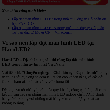
Xem thêm công trình khác:
Lắp đặt màn hình LED P2 trong nhà tại Công ty Cổ phần du
học FASTGO
Lắp đặt màn hình LED P1.5 trong nhà tại Công ty Cổ phần
Tư vấn đầu tư Mỏ & CN – Vinacomin
Vì sao nên lắp đặt màn hình LED tại
HacoLED?
HacoLED – Địa chỉ cung cấp thi công lắp đặt màn hình
LED trong nhà uy tín nhất Việt Nam.
Với tiêu chí: ”
Chuyên nghiệp – Chất lượng – Cạnh tranh
”, công
ty chúng tôi hy vọng sẽ đem lại lợi ích cho khách hàng và các đối
tác khi tham gia hợp tác cùng với chúng tôi.
Để phục vụ tốt nhất yêu cầu của quý khách, công ty chúng tôi cam
kết chỉ bán các sản phẩm màn hình LED indoor chất lượng, chính
hãng. Nói không với những mặt hàng kém chất lượng, xuất xứ
không rõ ràng.