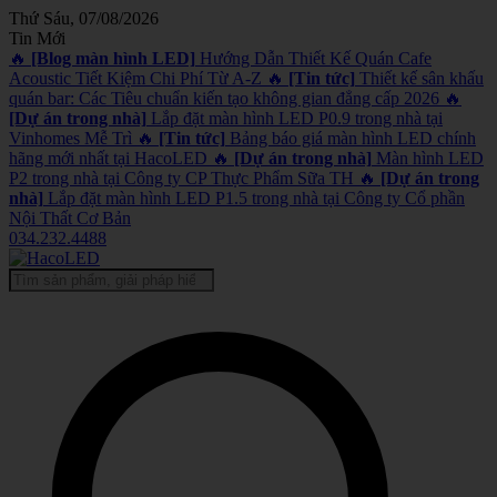
Thứ Sáu, 07/08/2026
Tin Mới
🔥
[Blog màn hình LED]
Hướng Dẫn Thiết Kế Quán Cafe
Acoustic Tiết Kiệm Chi Phí Từ A-Z
🔥
[Tin tức]
Thiết kế sân khấu
quán bar: Các Tiêu chuẩn kiến tạo không gian đẳng cấp 2026
🔥
[Dự án trong nhà]
Lắp đặt màn hình LED P0.9 trong nhà tại
Vinhomes Mễ Trì
🔥
[Tin tức]
Bảng báo giá màn hình LED chính
hãng mới nhất tại HacoLED
🔥
[Dự án trong nhà]
Màn hình LED
P2 trong nhà tại Công ty CP Thực Phẩm Sữa TH
🔥
[Dự án trong
nhà]
Lắp đặt màn hình LED P1.5 trong nhà tại Công ty Cổ phần
Nội Thất Cơ Bản
034.232.4488