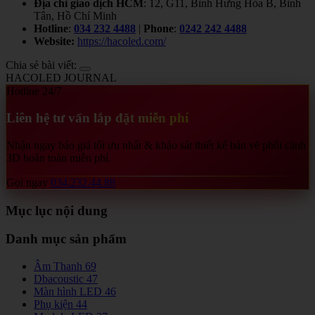
Địa chỉ giao dịch HCM
: 12, G11, Bình Hưng Hòa B, Bình
Tân, Hồ Chí Minh
Hotline
:
034 232 4488
|
Phone
:
0242 242 4488
Website:
https://hacoled.com/
Chia sẻ bài viết:
HACOLED JOURNAL
Hotline 24/7
Liên hệ tư vấn lắp đặt miễn phí
Nhận ngay báo giá tối ưu nhất & khảo sát thiết kế bản vẽ phối cảnh
3D hoàn toàn miễn phí.
Gọi ngay
034.232.44.88
Mục lục nội dung
Danh mục sản phẩm
Âm Thanh
69
Dbacoustic
47
Màn hình LED
46
Phụ kiện
44