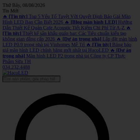
Thứ Bảy, 08/08/2026
Tin Mới
🔥
[Tin tức]
Top 5 Yếu Tố Tuyệt Vời Quyết Định Báo Giá Màn
Hình LED Bạn Cần Biết 2026
🔥
[Blog màn hình LED]
Hướng
Dẫn Thiết Kế Quán Cafe Acoustic Tiết Kiệm Chi Phí Từ A-Z
🔥
[Tin tức]
Thiết kế sân khấu quán bar: Các Tiêu chuẩn kiến tạo
không gian đẳng cấp 2026
🔥
[Dự án trong nhà]
Lắp đặt màn hình
LED P0.9 trong nhà tại Vinhomes Mễ Trì
🔥
[Tin tức]
Bảng báo
giá màn hình LED chính hãng mới nhất tại HacoLED
🔥
[Dự án
trong nhà]
Màn hình LED P2 trong nhà tại Công ty CP Thực
Phẩm Sữa TH
034.232.4488