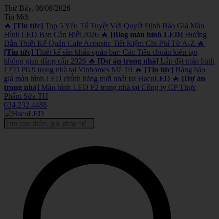
Thứ Bảy, 08/08/2026
Tin Mới
🔥
[Tin tức]
Top 5 Yếu Tố Tuyệt Vời Quyết Định Báo Giá Màn
Hình LED Bạn Cần Biết 2026
🔥
[Blog màn hình LED]
Hướng
Dẫn Thiết Kế Quán Cafe Acoustic Tiết Kiệm Chi Phí Từ A-Z
🔥
[Tin tức]
Thiết kế sân khấu quán bar: Các Tiêu chuẩn kiến tạo
không gian đẳng cấp 2026
🔥
[Dự án trong nhà]
Lắp đặt màn hình
LED P0.9 trong nhà tại Vinhomes Mễ Trì
🔥
[Tin tức]
Bảng báo
giá màn hình LED chính hãng mới nhất tại HacoLED
🔥
[Dự án
trong nhà]
Màn hình LED P2 trong nhà tại Công ty CP Thực
Phẩm Sữa TH
034.232.4488