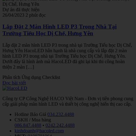
Dự án đã thực hiện
26/04/2023
2 phút đọc
Lắp Đặt 2 Màn Hình LED P3 Trong Nhà Tại
Trường Tiểu Học Dị Chế, Hưng Yên
Lắp đặt 2 màn hình LED P3 trong nhà tại Trường Tiểu học Dị Chế,
Hưng Yên HacoLED hân hạnh là nhà cung cấp và lắp đặt 2 màn
hình LED P3 trong nhà tại Trường Tiểu học Dị Chế, Hưng Yên.
Dưới đây là hình ảnh mà HacoLED đã ghi lại khi thi công hoàn
thiện 2 màn […]
Phân tích
Ứng dụng
Checklist
Đọc bài viết
Công ty CP Công Nghệ HACO Việt Nam - Đơn vị tiên phong cung
cấp giải pháp màn hình LED và thiết bị công nghệ hiển thị cao cấp.
Hotline Báo Giá
034.232.4488
CSKH / Mua hàng
086.847.4488
•
0242.242.4488
kinhdoanh@hacoled.com