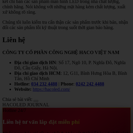
kết chỉ bán các sản phẩm màn hình LED trong nhà chất lượng,
chính hãng. Nói không với những mặt hàng kém chất lượng, xuất
xứ không rõ ràng.
Chúng tôi luôn kiểm tra cẩn thận các sản phẩm trước khi bán, nhận
đổi các sản phẩm lỗi kỹ thuật trong suốt thời gian bảo hàng.
Liên hệ
CÔNG TY CỔ PHẦN CÔNG NGHỆ HACO VIỆT NAM
Địa chỉ giao dịch HN
: Số 17, Ngõ 10, P. Nghĩa Đô, Nghĩa
Đô, Cầu Giấy, Hà Nội.
Địa chỉ giao dịch HCM
: 12, G11, Bình Hưng Hòa B, Bình
Tân, Hồ Chí Minh
Hotline
:
034 232 4488
|
Phone
:
0242 242 4488
Website:
https://hacoled.com/
Chia sẻ bài viết:
HACOLED JOURNAL
Hotline 24/7
Liên hệ tư vấn lắp đặt miễn phí