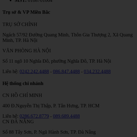
MST:
0108701064
Trụ sở & VP Miền Bắc
TRỤ SỞ CHÍNH
Ngách 57/92 Đường Quang Minh, Thôn Gia Thượng 2, Xã Quang
Minh, TP. Hà Nội
VĂN PHÒNG HÀ NỘI
Số 11 ngõ 10 Nghĩa Đô, phường Nghĩa Đô, TP. Hà Nội
Liên hệ:
0242.242.4488
-
086.847.4488
-
034.232.4488
Hệ thống chi nhánh
CN HỒ CHÍ MINH
400 Đ.Nguyễn Thị Thập, P. Tân Hưng, TP. HCM
Liên hệ:
0286.672.8779
-
089.689.4488
CN ĐÀ NẴNG
Số 88 Tây Sơn, P. Ngũ Hành Sơn, TP. Đà Nẵng