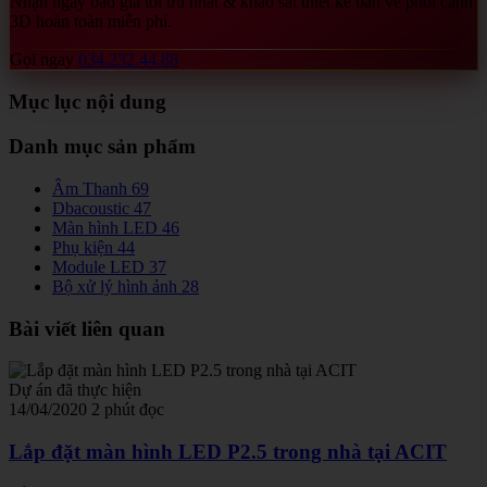
Nhận ngay báo giá tối ưu nhất & khảo sát thiết kế bản vẽ phối cảnh
3D hoàn toàn miễn phí.
Gọi ngay
034.232.44.88
Mục lục nội dung
Danh mục sản phẩm
Âm Thanh
69
Dbacoustic
47
Màn hình LED
46
Phụ kiện
44
Module LED
37
Bộ xử lý hình ảnh
28
Bài viết liên quan
Dự án đã thực hiện
14/04/2020
2 phút đọc
Lắp đặt màn hình LED P2.5 trong nhà tại ACIT