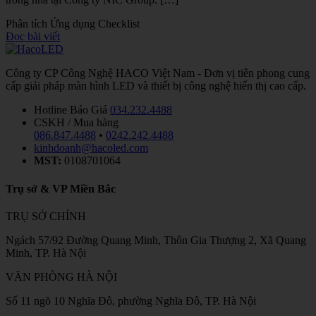
Phân tích
Ứng dụng
Checklist
Đọc bài viết
Công ty CP Công Nghệ HACO Việt Nam - Đơn vị tiên phong cung
cấp giải pháp màn hình LED và thiết bị công nghệ hiển thị cao cấp.
Hotline Báo Giá
034.232.4488
CSKH / Mua hàng
086.847.4488
•
0242.242.4488
kinhdoanh@hacoled.com
MST:
0108701064
Trụ sở & VP Miền Bắc
TRỤ SỞ CHÍNH
Ngách 57/92 Đường Quang Minh, Thôn Gia Thượng 2, Xã Quang
Minh, TP. Hà Nội
VĂN PHÒNG HÀ NỘI
Số 11 ngõ 10 Nghĩa Đô, phường Nghĩa Đô, TP. Hà Nội