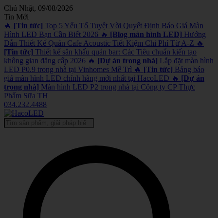
Chủ Nhật, 09/08/2026
Tin Mới
🔥
[Tin tức]
Top 5 Yếu Tố Tuyệt Vời Quyết Định Báo Giá Màn
Hình LED Bạn Cần Biết 2026
🔥
[Blog màn hình LED]
Hướng
Dẫn Thiết Kế Quán Cafe Acoustic Tiết Kiệm Chi Phí Từ A-Z
🔥
[Tin tức]
Thiết kế sân khấu quán bar: Các Tiêu chuẩn kiến tạo
không gian đẳng cấp 2026
🔥
[Dự án trong nhà]
Lắp đặt màn hình
LED P0.9 trong nhà tại Vinhomes Mễ Trì
🔥
[Tin tức]
Bảng báo
giá màn hình LED chính hãng mới nhất tại HacoLED
🔥
[Dự án
trong nhà]
Màn hình LED P2 trong nhà tại Công ty CP Thực
Phẩm Sữa TH
034.232.4488