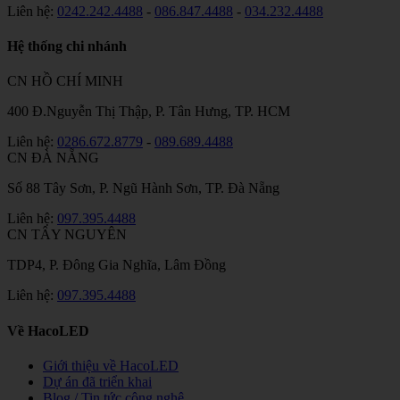
Liên hệ:
0242.242.4488
-
086.847.4488
-
034.232.4488
Hệ thống chi nhánh
CN HỒ CHÍ MINH
400 Đ.Nguyễn Thị Thập, P. Tân Hưng, TP. HCM
Liên hệ:
0286.672.8779
-
089.689.4488
CN ĐÀ NẴNG
Số 88 Tây Sơn, P. Ngũ Hành Sơn, TP. Đà Nẵng
Liên hệ:
097.395.4488
CN TÂY NGUYÊN
TDP4, P. Đông Gia Nghĩa, Lâm Đồng
Liên hệ:
097.395.4488
Về HacoLED
Giới thiệu về HacoLED
Dự án đã triển khai
Blog / Tin tức công nghệ