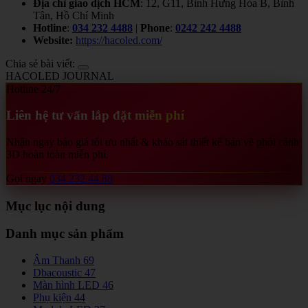
Địa chỉ giao dịch HCM
: 12, G11, Bình Hưng Hòa B, Bình
Tân, Hồ Chí Minh
Hotline
:
034 232 4488
|
Phone
:
0242 242 4488
Website:
https://hacoled.com/
Chia sẻ bài viết:
HACOLED JOURNAL
Hotline 24/7
Liên hệ tư vấn lắp đặt miễn phí
Nhận ngay báo giá tối ưu nhất & khảo sát thiết kế bản vẽ phối cảnh
3D hoàn toàn miễn phí.
Gọi ngay
034.232.44.88
Mục lục nội dung
Danh mục sản phẩm
Âm Thanh
69
Dbacoustic
47
Màn hình LED
46
Phụ kiện
44