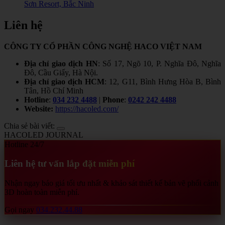
Sơn Resort, Bắc Ninh
Liên hệ
CÔNG TY CỔ PHẦN CÔNG NGHỆ HACO VIỆT NAM
Địa chỉ giao dịch HN
: Số 17, Ngõ 10, P. Nghĩa Đô, Nghĩa
Đô, Cầu Giấy, Hà Nội.
Địa chỉ giao dịch HCM
: 12, G11, Bình Hưng Hòa B, Bình
Tân, Hồ Chí Minh
Hotline
:
034 232 4488
|
Phone
:
0242 242 4488
Website:
https://hacoled.com/
Chia sẻ bài viết:
HACOLED JOURNAL
Hotline 24/7
Liên hệ tư vấn lắp đặt miễn phí
Nhận ngay báo giá tối ưu nhất & khảo sát thiết kế bản vẽ phối cảnh
3D hoàn toàn miễn phí.
Gọi ngay
034.232.44.88