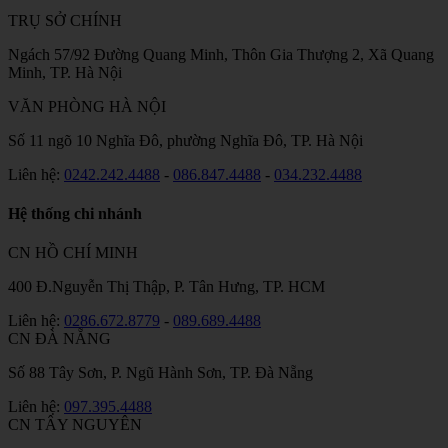
TRỤ SỞ CHÍNH
Ngách 57/92 Đường Quang Minh, Thôn Gia Thượng 2, Xã Quang
Minh, TP. Hà Nội
VĂN PHÒNG HÀ NỘI
Số 11 ngõ 10 Nghĩa Đô, phường Nghĩa Đô, TP. Hà Nội
Liên hệ:
0242.242.4488
-
086.847.4488
-
034.232.4488
Hệ thống chi nhánh
CN HỒ CHÍ MINH
400 Đ.Nguyễn Thị Thập, P. Tân Hưng, TP. HCM
Liên hệ:
0286.672.8779
-
089.689.4488
CN ĐÀ NẴNG
Số 88 Tây Sơn, P. Ngũ Hành Sơn, TP. Đà Nẵng
Liên hệ:
097.395.4488
CN TÂY NGUYÊN