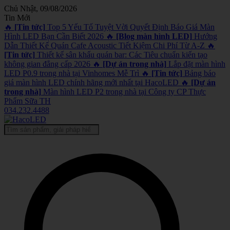
Chủ Nhật, 09/08/2026
Tin Mới
🔥
[Tin tức]
Top 5 Yếu Tố Tuyệt Vời Quyết Định Báo Giá Màn
Hình LED Bạn Cần Biết 2026
🔥
[Blog màn hình LED]
Hướng
Dẫn Thiết Kế Quán Cafe Acoustic Tiết Kiệm Chi Phí Từ A-Z
🔥
[Tin tức]
Thiết kế sân khấu quán bar: Các Tiêu chuẩn kiến tạo
không gian đẳng cấp 2026
🔥
[Dự án trong nhà]
Lắp đặt màn hình
LED P0.9 trong nhà tại Vinhomes Mễ Trì
🔥
[Tin tức]
Bảng báo
giá màn hình LED chính hãng mới nhất tại HacoLED
🔥
[Dự án
trong nhà]
Màn hình LED P2 trong nhà tại Công ty CP Thực
Phẩm Sữa TH
034.232.4488