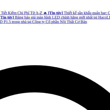
 Tiết Kiệm Chi Phí Từ A-Z
🔥
[Tin tức]
Thiết kế sân khấu quán bar: 
[Tin tức]
Bảng báo giá màn hình LED chính hãng mới nhất tại Haco
 P1.5 trong nhà tại Công ty Cổ phần Nội Thất Cơ Bản