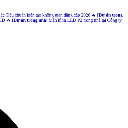
Các Tiêu chuẩn kiến tạo không gian đẳng cấp 2026
🔥
[Dự án trong
LED
🔥
[Dự án trong nhà]
Màn hình LED P2 trong nhà tại Công ty