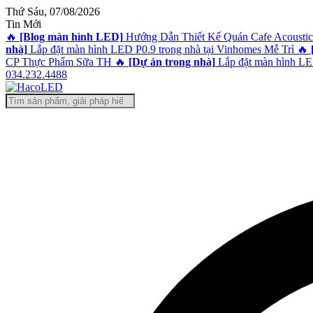
@!-/#Chào
@!-/#Chào
@!-/#Chào
@!-/#Chào
Thứ Sáu, 07/08/2026
mỪng1
mỪng1
mỪng1
mỪng1
Tin Mới
🔥
[Blog màn hình LED]
Hướng Dẫn Thiết Kế Quán Cafe Acoustic
nhà]
Lắp đặt màn hình LED P0.9 trong nhà tại Vinhomes Mễ Trì
🔥
CP Thực Phẩm Sữa TH
🔥
[Dự án trong nhà]
Lắp đặt màn hình LED
034.232.4488