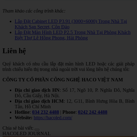
Tham khảo các công trình khác:
Lắp Đặt Cabinet LED P3.91 (3000×6000) Trong Nhà Tại
Khách Sạn Secret, Côn Đảo
Lắp Đặt Màn Hình LED P2.5 Trong Nhà Tại Phòng Khách
Biệt Thự Lê Hồng Phong, Hải Phòng
Liên hệ
Quý khách có nhu cầu lắp đặt màn hình LED hoặc các giải pháp
trình chiếu hiển thị trong nhà ngoài trời vui lòng liên hệ chúng tôi:
CÔNG TY CỔ PHẦN CÔNG NGHỆ HACO VIỆT NAM
Địa chỉ giao dịch HN
: Số 17, Ngõ 10, P. Nghĩa Đô, Nghĩa
Đô, Cầu Giấy, Hà Nội.
Địa chỉ giao dịch HCM
: 12, G11, Bình Hưng Hòa B, Bình
Tân, Hồ Chí Minh
Hotline
:
034 232 4488
|
Phone
:
0242 242 4488
Website:
https://hacoled.com/
Chia sẻ bài viết:
HACOLED JOURNAL