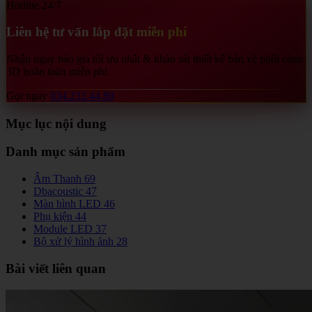
Hotline 24/7
Liên hệ tư vấn lắp đặt miễn phí
Nhận ngay báo giá tối ưu nhất & khảo sát thiết kế bản vẽ phối cảnh
3D hoàn toàn miễn phí.
Gọi ngay
034.232.44.88
Mục lục nội dung
Danh mục sản phẩm
Âm Thanh
69
Dbacoustic
47
Màn hình LED
46
Phụ kiện
44
Module LED
37
Bộ xử lý hình ảnh
28
Bài viết liên quan