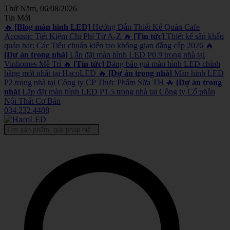
Thứ Năm, 06/08/2026
Tin Mới
🔥
[Blog màn hình LED]
Hướng Dẫn Thiết Kế Quán Cafe
Acoustic Tiết Kiệm Chi Phí Từ A-Z
🔥
[Tin tức]
Thiết kế sân khấu
quán bar: Các Tiêu chuẩn kiến tạo không gian đẳng cấp 2026
🔥
[Dự án trong nhà]
Lắp đặt màn hình LED P0.9 trong nhà tại
Vinhomes Mễ Trì
🔥
[Tin tức]
Bảng báo giá màn hình LED chính
hãng mới nhất tại HacoLED
🔥
[Dự án trong nhà]
Màn hình LED
P2 trong nhà tại Công ty CP Thực Phẩm Sữa TH
🔥
[Dự án trong
nhà]
Lắp đặt màn hình LED P1.5 trong nhà tại Công ty Cổ phần
Nội Thất Cơ Bản
034.232.4488