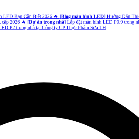
h LED Bạn Cần Biết 2026
🔥
[Blog màn hình LED]
Hướng Dẫn Thiết
g cấp 2026
🔥
[Dự án trong nhà]
Lắp đặt màn hình LED P0.9 trong n
ED P2 trong nhà tại Công ty CP Thực Phẩm Sữa TH