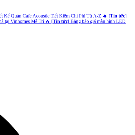
 Kế Quán Cafe Acoustic Tiết Kiệm Chi Phí Từ A-Z
🔥
[Tin tức]
hà tại Vinhomes Mễ Trì
🔥
[Tin tức]
Bảng báo giá màn hình LED