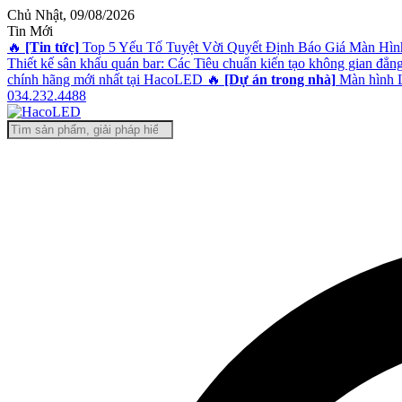
Chủ Nhật, 09/08/2026
Tin Mới
🔥
[Tin tức]
Top 5 Yếu Tố Tuyệt Vời Quyết Định Báo Giá Màn Hìn
Thiết kế sân khấu quán bar: Các Tiêu chuẩn kiến tạo không gian đẳn
chính hãng mới nhất tại HacoLED
🔥
[Dự án trong nhà]
Màn hình L
034.232.4488