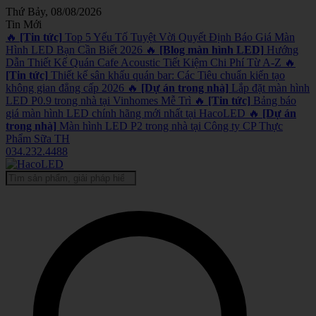
Thứ Bảy, 08/08/2026
Tin Mới
🔥
[Tin tức]
Top 5 Yếu Tố Tuyệt Vời Quyết Định Báo Giá Màn
Hình LED Bạn Cần Biết 2026
🔥
[Blog màn hình LED]
Hướng
Dẫn Thiết Kế Quán Cafe Acoustic Tiết Kiệm Chi Phí Từ A-Z
🔥
[Tin tức]
Thiết kế sân khấu quán bar: Các Tiêu chuẩn kiến tạo
không gian đẳng cấp 2026
🔥
[Dự án trong nhà]
Lắp đặt màn hình
LED P0.9 trong nhà tại Vinhomes Mễ Trì
🔥
[Tin tức]
Bảng báo
giá màn hình LED chính hãng mới nhất tại HacoLED
🔥
[Dự án
trong nhà]
Màn hình LED P2 trong nhà tại Công ty CP Thực
Phẩm Sữa TH
034.232.4488