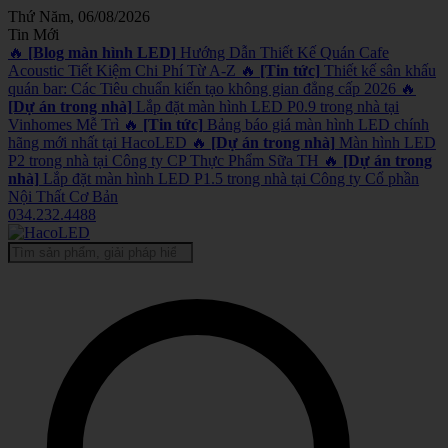
Thứ Năm, 06/08/2026
Tin Mới
🔥
[Blog màn hình LED]
Hướng Dẫn Thiết Kế Quán Cafe
Acoustic Tiết Kiệm Chi Phí Từ A-Z
🔥
[Tin tức]
Thiết kế sân khấu
quán bar: Các Tiêu chuẩn kiến tạo không gian đẳng cấp 2026
🔥
[Dự án trong nhà]
Lắp đặt màn hình LED P0.9 trong nhà tại
Vinhomes Mễ Trì
🔥
[Tin tức]
Bảng báo giá màn hình LED chính
hãng mới nhất tại HacoLED
🔥
[Dự án trong nhà]
Màn hình LED
P2 trong nhà tại Công ty CP Thực Phẩm Sữa TH
🔥
[Dự án trong
nhà]
Lắp đặt màn hình LED P1.5 trong nhà tại Công ty Cổ phần
Nội Thất Cơ Bản
034.232.4488