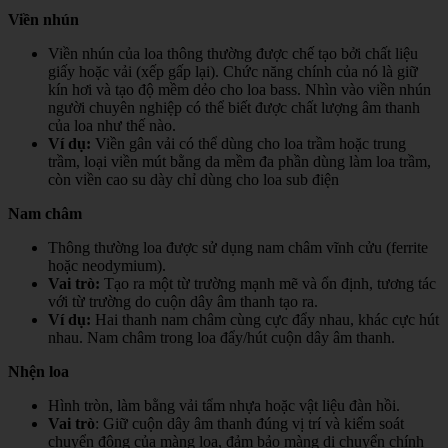
Viền nhún
Viền nhún của loa thông thường được chế tạo bởi chất liệu
giấy hoặc vải (xếp gấp lại). Chức năng chính của nó là giữ
kín hơi và tạo độ mềm dẻo cho loa bass. Nhìn vào viền nhún
người chuyên nghiệp có thể biết được chất lượng âm thanh
của loa như thế nào.
Ví dụ:
Viền gân vải có thể dùng cho loa trầm hoặc trung
trầm, loại viền mút bằng da mềm đa phần dùng làm loa trầm,
còn viền cao su dày chỉ dùng cho loa sub điện
Nam châm
Thông thường loa được sử dụng nam châm vĩnh cửu (ferrite
hoặc neodymium).
Vai trò:
Tạo ra một từ trường mạnh mẽ và ổn định, tương tác
với từ trường do cuộn dây âm thanh tạo ra.
Ví dụ:
Hai thanh nam châm cùng cực đẩy nhau, khác cực hút
nhau. Nam châm trong loa đẩy/hút cuộn dây âm thanh.
Nhện loa
Hình tròn, làm bằng vải tẩm nhựa hoặc vật liệu đàn hồi.
Vai trò
: Giữ cuộn dây âm thanh đúng vị trí và kiểm soát
chuyển động của màng loa, đảm bảo màng di chuyển chính