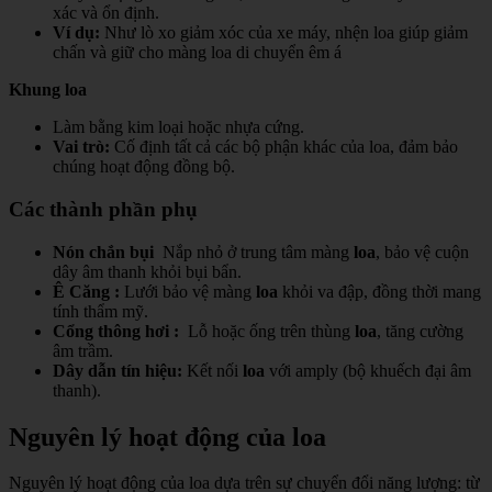
xác và ổn định.
Ví dụ:
Như lò xo giảm xóc của xe máy, nhện loa giúp giảm
chấn và giữ cho màng loa di chuyển êm á
Khung loa
Làm bằng kim loại hoặc nhựa cứng.
Vai trò:
Cố định tất cả các bộ phận khác của loa, đảm bảo
chúng hoạt động đồng bộ.
Các thành phần phụ
Nón chắn bụi
Nắp nhỏ ở trung tâm màng
loa
, bảo vệ cuộn
dây âm thanh khỏi bụi bẩn.
Ê Căng :
Lưới bảo vệ màng
loa
khỏi va đập, đồng thời mang
tính thẩm mỹ.
Cổng thông hơi :
Lỗ hoặc ống trên thùng
loa
, tăng cường
âm trầm.
Dây dẫn tín hiệu:
Kết nối
loa
với amply (bộ khuếch đại âm
thanh).
Nguyên lý hoạt động của loa
Nguyên lý hoạt động của loa dựa trên sự chuyển đổi năng lượng: từ