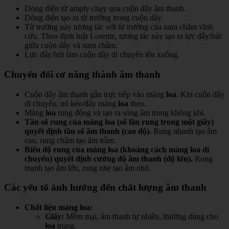
Dòng điện từ amply chạy qua cuộn dây âm thanh.
Dòng điện tạo ra từ trường trong cuộn dây.
Từ trường này tương tác với từ trường của nam châm vĩnh
cửu. Theo định luật Lorentz, tương tác này tạo ra lực đẩy/hút
giữa cuộn dây và nam châm.
Lực đẩy/hút làm cuộn dây di chuyển lên xuống.
Chuyển đổi cơ năng thành âm thanh
Cuộn dây âm thanh gắn trực tiếp vào màng
loa
. Khi cuộn dây
di chuyển, nó kéo/đẩy màng
loa
theo.
Màng
loa
rung động và tạo ra sóng âm trong không khí.
Tần số rung của màng loa (số lần rung trong một giây)
quyết định tần số âm thanh (cao độ).
Rung nhanh tạo âm
cao, rung chậm tạo âm trầm.
Biên độ rung của màng loa (khoảng cách màng loa di
chuyển) quyết định cường độ âm thanh (độ lớn).
Rung
mạnh tạo âm lớn, rung nhẹ tạo âm nhỏ.
Các yếu tố ảnh hưởng đến chất lượng âm thanh
Chất liệu màng loa:
Giấy:
Mềm mại, âm thanh tự nhiên, thường dùng cho
loa
trung.