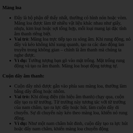
Màng loa
Đây là bộ phận dễ thấy nhất, thường có hình nón hoặc vòm.
Màng loa được làm từ nhiều vật liệu khác nhau như giấy,
nhựa, kim loại hoặc sợi tổng hợp, mỗi loại mang lại đặc tính
âm thanh riêng biệt.
Vai trò
: Màng loa trực tiếp tạo ra sóng âm. Khi rung động, nó
đẩy và kéo không khí xung quanh, tạo ra các dao động lan
truyền trong không gian – chính là âm thanh mà chúng ta
nghe được.
Ví dụ:
Tưởng tượng bạn gõ vào mặt trống. Mặt trống rung
động và tạo ra âm thanh. Màng loa hoạt động tương tự.
Cuộn dây âm thanh
:
Cuộn dây nhỏ được gắn vào phía sau màng loa, thường làm
bằng dây đồng hoặc nhôm.
Vai trò:
Khi dòng điện (tín hiệu âm thanh) chạy qua, cuộn
dây tạo ra từ trường. Từ trường này tương tác với từ trường
của nam châm, tạo ra lực đẩy hoặc hút, làm cuộn dây di
chuyển. Sự di chuyển này kéo theo màng loa, khiến nó rung
động.
Ví dụ:
Như một nam châm hút đinh, cuộn dây tạo ra lực hút
hoặc đẩy nam châm, khiến màng loa chuyển động