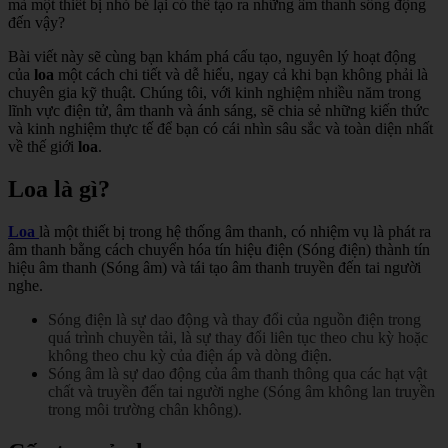
mà một thiết bị nhỏ bé lại có thể tạo ra những âm thanh sống động
đến vậy?
Bài viết này sẽ cùng bạn khám phá cấu tạo, nguyên lý hoạt động
của
loa
một cách chi tiết và dễ hiểu, ngay cả khi bạn không phải là
chuyên gia kỹ thuật. Chúng tôi, với kinh nghiệm nhiều năm trong
lĩnh vực điện tử, âm thanh và ánh sáng, sẽ chia sẻ những kiến thức
và kinh nghiệm thực tế để bạn có cái nhìn sâu sắc và toàn diện nhất
về thế giới
loa
.
Loa là gì?
Loa
là một thiết bị trong hệ thống âm thanh, có nhiệm vụ là phát ra
âm thanh bằng cách chuyển hóa tín hiệu điện (Sóng điện) thành tín
hiệu âm thanh (Sóng âm) và tái tạo âm thanh truyền đến tai người
nghe.
Sóng điện là sự dao động và thay đổi của nguồn điện trong
quá trình chuyền tải, là sự thay đổi liên tục theo chu kỳ hoặc
không theo chu kỳ của điện áp và dòng điện.
Sóng âm là sự dao động của âm thanh thông qua các hạt vật
chất và truyền đến tai người nghe (Sóng âm không lan truyền
trong môi trường chân không).