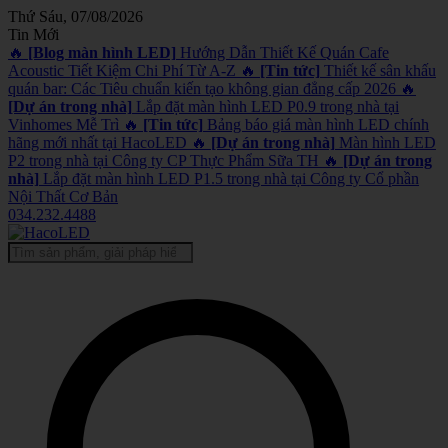
Thứ Sáu, 07/08/2026
Tin Mới
🔥
[Blog màn hình LED]
Hướng Dẫn Thiết Kế Quán Cafe
Acoustic Tiết Kiệm Chi Phí Từ A-Z
🔥
[Tin tức]
Thiết kế sân khấu
quán bar: Các Tiêu chuẩn kiến tạo không gian đẳng cấp 2026
🔥
[Dự án trong nhà]
Lắp đặt màn hình LED P0.9 trong nhà tại
Vinhomes Mễ Trì
🔥
[Tin tức]
Bảng báo giá màn hình LED chính
hãng mới nhất tại HacoLED
🔥
[Dự án trong nhà]
Màn hình LED
P2 trong nhà tại Công ty CP Thực Phẩm Sữa TH
🔥
[Dự án trong
nhà]
Lắp đặt màn hình LED P1.5 trong nhà tại Công ty Cổ phần
Nội Thất Cơ Bản
034.232.4488