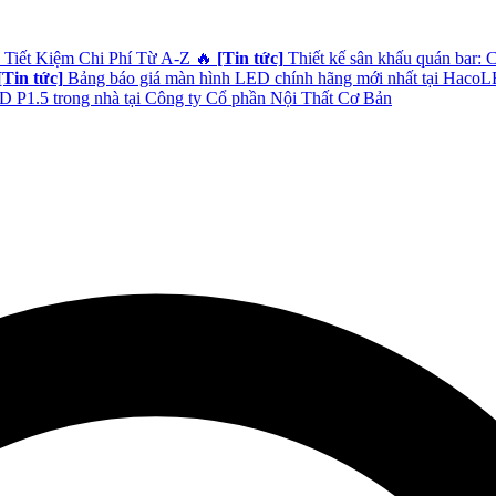
 Tiết Kiệm Chi Phí Từ A-Z
🔥
[Tin tức]
Thiết kế sân khấu quán bar: 
[Tin tức]
Bảng báo giá màn hình LED chính hãng mới nhất tại Haco
 P1.5 trong nhà tại Công ty Cổ phần Nội Thất Cơ Bản