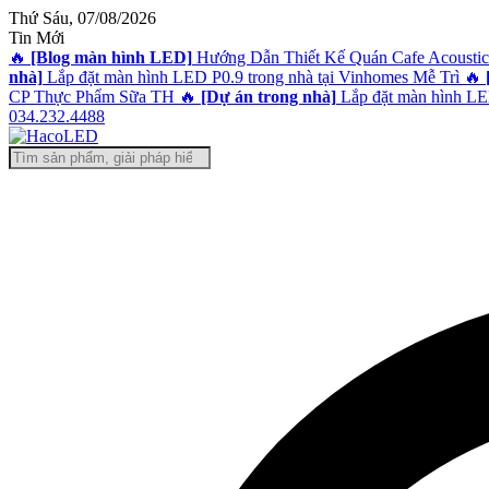
@!-/#Chào
@!-/#Chào
@!-/#Chào
@!-/#Chào
Thứ Sáu, 07/08/2026
mỪng1
mỪng1
mỪng1
mỪng1
Tin Mới
🔥
[Blog màn hình LED]
Hướng Dẫn Thiết Kế Quán Cafe Acoustic
nhà]
Lắp đặt màn hình LED P0.9 trong nhà tại Vinhomes Mễ Trì
🔥
CP Thực Phẩm Sữa TH
🔥
[Dự án trong nhà]
Lắp đặt màn hình LED
034.232.4488