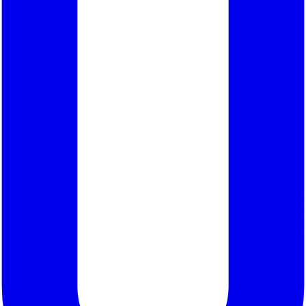
hận giải pháp & báo giá thi công
trong 3 phút
ạn đang lên kế hoạch cho dự án LED, LCD, âm thanh
ký để nhận tư vấn giải pháp kỹ thuật và dự toán chi
từ Đối Tác Tin Cậy Hacoled.
 Anh/Chị
thoại