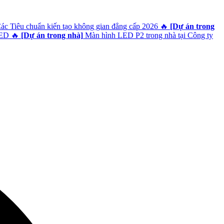
Các Tiêu chuẩn kiến tạo không gian đẳng cấp 2026
🔥
[Dự án trong
LED
🔥
[Dự án trong nhà]
Màn hình LED P2 trong nhà tại Công ty