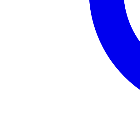
Nhu cầu
Báo
Báo
Giả
Nội dun