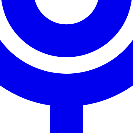
 của Anh/Chị
 giá màn hình LED
 giá màn hình ghép LCD
i pháp cho Dự Án sáng tạo
g khác
Yêu cầu báo giá